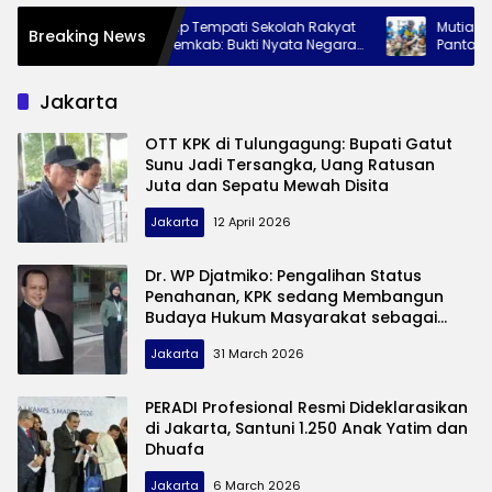
240 Siswa Siap Tempati Sekolah Rakyat
Mutiara Dive Ce
Breaking News
Trenggalek, Pemkab: Bukti Nyata Negara
Pantai Mutiara 
Hadir untuk Anak Kurang Mampu
Wisata Bawah 
Jakarta
OTT KPK di Tulungagung: Bupati Gatut
Sunu Jadi Tersangka, Uang Ratusan
Juta dan Sepatu Mewah Disita
Jakarta
12 April 2026
Dr. WP Djatmiko: Pengalihan Status
Penahanan, KPK sedang Membangun
Budaya Hukum Masyarakat sebagai
Strategi Non-Penal.
Jakarta
31 March 2026
PERADI Profesional Resmi Dideklarasikan
di Jakarta, Santuni 1.250 Anak Yatim dan
Dhuafa
Jakarta
6 March 2026