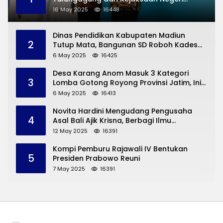
Permasalahan Hukum
16 May 2025
16448
Dinas Pendidikan Kabupaten Madiun
2
Tutup Mata, Bangunan SD Roboh Kades
Dermorejo Bangun Pakai Dana Pribadi
6 May 2025
16425
Desa Karang Anom Masuk 3 Kategori
3
Lomba Gotong Royong Provinsi Jatim, Ini
yang Disampaikan Sekda Trenggalek
6 May 2025
16413
Novita Hardini Mengudang Pengusaha
4
Asal Bali Ajik Krisna, Berbagi Ilmu
Pengembangan Pariwisata dan UMKM
12 May 2025
16391
Trenggalek
Kompi Pemburu Rajawali IV Bentukan
5
Presiden Prabowo Reuni
7 May 2025
16391