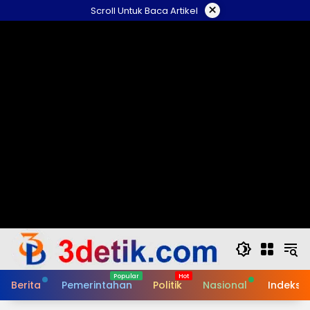
Skip
×
Scroll Untuk Baca Artikel
to
content
Berita
Pemerintahan
Politik
Nasional
Indeks B