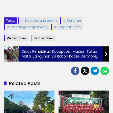
Tags:
Desa karang anom
Durenan
Lomba gotong royong
Propinsi Jatim
Writer: Sae+
Editor: Sae+
Dinas Pendidikan Kabupaten Madiun Tutup
Mata, Bangunan SD Roboh Kades Dermorejo
Bangun Pakai Dana Pribadi
Related Posts