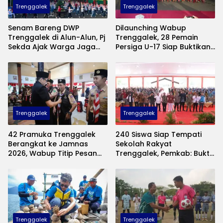
Trenggalek
Trenggalek
Senam Bareng DWP
Dilaunching Wabup
Trenggalek di Alun-Alun, Pj
Trenggalek, 28 Pemain
Sekda Ajak Warga Jaga
Persiga U-17 Siap Buktikan
Kebugaran hingga Borong
Diri di Piala Suratin
Produk UMKM
Trenggalek
Trenggalek
42 Pramuka Trenggalek
240 Siswa Siap Tempati
Berangkat ke Jamnas
Sekolah Rakyat
2026, Wabup Titip Pesan
Trenggalek, Pemkab: Bukti
Jaga Nama Baik Daerah
Nyata Negara Hadir untuk
Anak Kurang Mampu
Trenggalek
Trenggalek