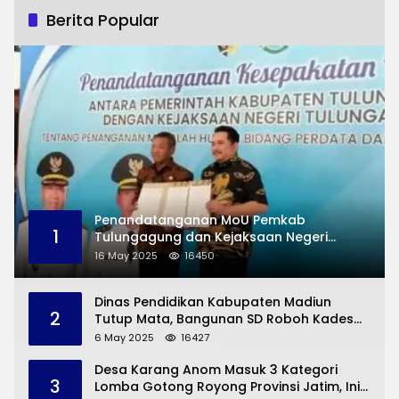
Berita Popular
Penandatanganan MoU Pemkab
1
Tulungagung dan Kejaksaan Negeri
Permasalahan Hukum
16 May 2025
16450
Dinas Pendidikan Kabupaten Madiun
2
Tutup Mata, Bangunan SD Roboh Kades
Dermorejo Bangun Pakai Dana Pribadi
6 May 2025
16427
Desa Karang Anom Masuk 3 Kategori
3
Lomba Gotong Royong Provinsi Jatim, Ini