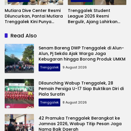
Mutiara Dive Center Resmi
Trenggalek Student
Diluncurkan, Pantai Mutiara
League 2026 Resmi
Trenggalek Kini Punya
Bergulir, Ajang Lahirkan
Wisata Bawah Laut
Bibit Pesepak Bola Muda
Andalan
Perebutkan Piala Bupati
Read Also
Senam Bareng DWP Trenggalek di Alun-
Alun, Pj Sekda Ajak Warga Jaga
Kebugaran hingga Borong Produk UMKM
Trenggalek
9 August 2026
Dilaunching Wabup Trenggalek, 28
Pemain Persiga U-17 Siap Buktikan Diri di
Piala Suratin
Trenggalek
8 August 2026
42 Pramuka Trenggalek Berangkat ke
Jamnas 2026, Wabup Titip Pesan Jaga
Nama Baik Daerah