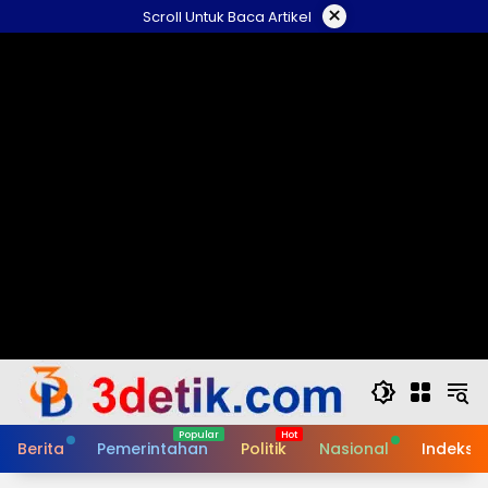
Skip
×
Scroll Untuk Baca Artikel
to
content
Berita
Pemerintahan
Politik
Nasional
Indeks B