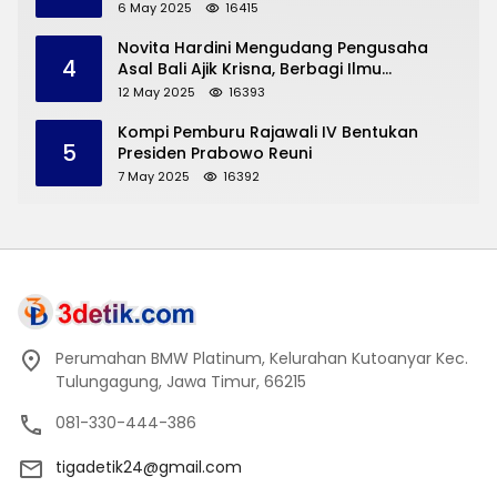
yang Disampaikan Sekda Trenggalek
6 May 2025
16415
Novita Hardini Mengudang Pengusaha
4
Asal Bali Ajik Krisna, Berbagi Ilmu
Pengembangan Pariwisata dan UMKM
12 May 2025
16393
Trenggalek
Kompi Pemburu Rajawali IV Bentukan
5
Presiden Prabowo Reuni
7 May 2025
16392
Perumahan BMW Platinum, Kelurahan Kutoanyar Kec.
Tulungagung, Jawa Timur, 66215
081-330-444-386
tigadetik24@gmail.com