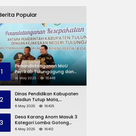
Berita Popular
Penandatanganan MoU
1
Pemkab Tulungagung dan
Kejaksaan Negeri
16 May 2025
16448
Permasalahan Hukum
Dinas Pendidikan Kabupaten
2
Madiun Tutup Mata,
Bangunan SD Roboh Kades
6 May 2025
16425
Dermorejo Bangun Pakai
Dana Pribadi
Desa Karang Anom Masuk 3
3
Kategori Lomba Gotong
Royong Provinsi Jatim, Ini
6 May 2025
16412
yang Disampaikan Sekda