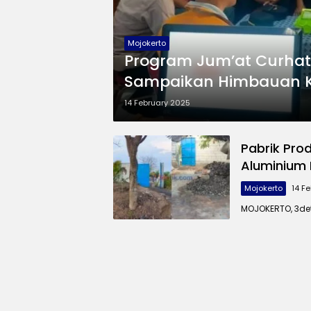
Mojokerto
Program Jum’at Curhat
Sampaikan Himbauan 
14 February 2025
Pabrik Pro
Aluminium 
Mojokerto
14 F
MOJOKERTO, 3det