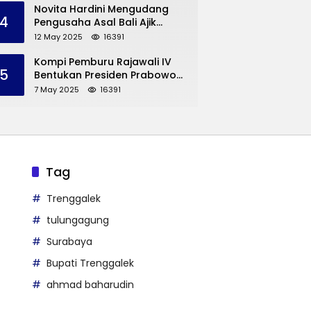
Trenggalek
Novita Hardini Mengudang
4
Pengusaha Asal Bali Ajik
Krisna, Berbagi Ilmu
12 May 2025
16391
Pengembangan Pariwisata
dan UMKM Trenggalek
Kompi Pemburu Rajawali IV
5
Bentukan Presiden Prabowo
Reuni
7 May 2025
16391
Tag
Trenggalek
tulungagung
Surabaya
Bupati Trenggalek
ahmad baharudin