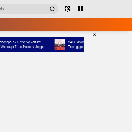
×
ek Berangkat ke
240 Siswa Siap Tempati Sekolah Rakyat
 Titip Pesan Jaga
Trenggalek, Pemkab: Bukti Nyata Negara
Hadir untuk Anak Kurang Mampu