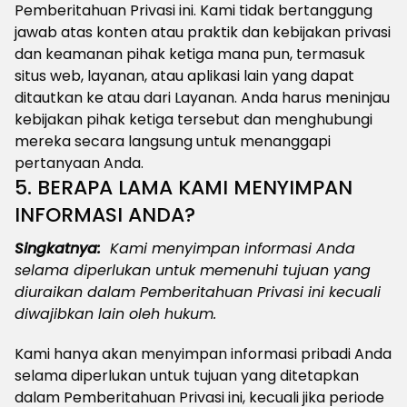
Pemberitahuan Privasi ini. Kami tidak bertanggung
jawab atas konten atau praktik dan kebijakan privasi
dan keamanan pihak ketiga mana pun, termasuk
situs web, layanan, atau aplikasi lain yang dapat
ditautkan ke atau dari Layanan. Anda harus meninjau
kebijakan pihak ketiga tersebut dan menghubungi
mereka secara langsung untuk menanggapi
pertanyaan Anda.
5. BERAPA LAMA KAMI MENYIMPAN
INFORMASI ANDA?
Singkatnya:
Kami menyimpan informasi Anda
selama diperlukan untuk memenuhi tujuan yang
diuraikan dalam Pemberitahuan Privasi ini kecuali
diwajibkan lain oleh hukum.
Kami hanya akan menyimpan informasi pribadi Anda
selama diperlukan untuk tujuan yang ditetapkan
dalam Pemberitahuan Privasi ini, kecuali jika periode