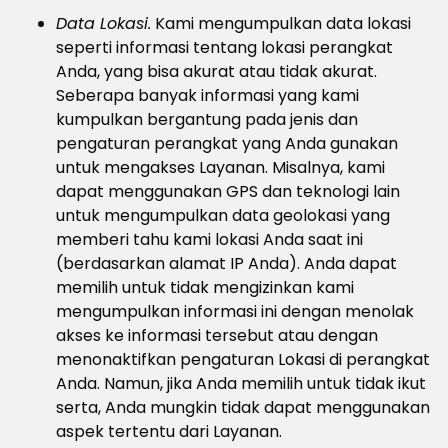
Data Lokasi.
Kami mengumpulkan data lokasi
seperti informasi tentang lokasi perangkat
Anda, yang bisa akurat atau tidak akurat.
Seberapa banyak informasi yang kami
kumpulkan bergantung pada jenis dan
pengaturan perangkat yang Anda gunakan
untuk mengakses Layanan. Misalnya, kami
dapat menggunakan GPS dan teknologi lain
untuk mengumpulkan data geolokasi yang
memberi tahu kami lokasi Anda saat ini
(berdasarkan alamat IP Anda). Anda dapat
memilih untuk tidak mengizinkan kami
mengumpulkan informasi ini dengan menolak
akses ke informasi tersebut atau dengan
menonaktifkan pengaturan Lokasi di perangkat
Anda. Namun, jika Anda memilih untuk tidak ikut
serta, Anda mungkin tidak dapat menggunakan
aspek tertentu dari Layanan.