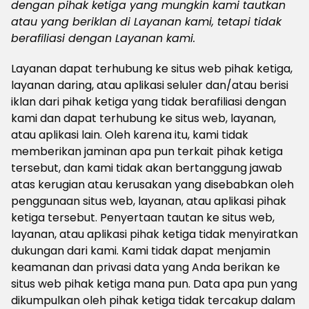
dengan pihak ketiga yang mungkin kami tautkan
atau yang beriklan di Layanan kami, tetapi tidak
berafiliasi dengan Layanan kami.
Layanan dapat terhubung ke situs web pihak ketiga,
layanan daring, atau aplikasi seluler dan/atau berisi
iklan dari pihak ketiga yang tidak berafiliasi dengan
kami dan dapat terhubung ke situs web, layanan,
atau aplikasi lain. Oleh karena itu, kami tidak
memberikan jaminan apa pun terkait pihak ketiga
tersebut, dan kami tidak akan bertanggung jawab
atas kerugian atau kerusakan yang disebabkan oleh
penggunaan situs web, layanan, atau aplikasi pihak
ketiga tersebut. Penyertaan tautan ke situs web,
layanan, atau aplikasi pihak ketiga tidak menyiratkan
dukungan dari kami. Kami tidak dapat menjamin
keamanan dan privasi data yang Anda berikan ke
situs web pihak ketiga mana pun. Data apa pun yang
dikumpulkan oleh pihak ketiga tidak tercakup dalam