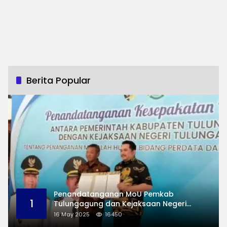
Berita Popular
Penandatanganan MoU Pemkab
1
Tulungagung dan Kejaksaan Negeri
Permasalahan Hukum
16 May 2025
16450