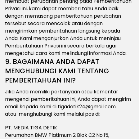
membuat perubahan penting pada Pemberitahuan
Privasi ini, kami dapat memberi tahu Anda baik
dengan memasang pemberitahuan perubahan
tersebut secara mencolok atau dengan
mengirimkan pemberitahuan langsung kepada
Anda. Kami menganjurkan Anda untuk meninjau
Pemberitahuan Privasi ini secara berkala agar
mengetahui cara kami melindungi informasi Anda.
9. BAGAIMANA ANDA DAPAT
MENGHUBUNGI KAMI TENTANG
PEMBERITAHUAN INI?
Jika Anda memiliki pertanyaan atau komentar
mengenai pemberitahuan ini, Anda dapat mengirim
email kepada kami di tigadetik24@gmail.com
atau menghubungi kami melalui pos di:
PT. MEDIA TIGA DETIK
Perumahan BMW Platimum 2 Blok C2 No.15,