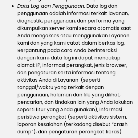
Data Log dan Penggunaan.
Data log dan
penggunaan adalah informasi terkait layanan,
diagnostik, penggunaan, dan performa yang
dikumpulkan server kami secara otomatis saat
Anda mengakses atau menggunakan Layanan
kami dan yang kami catat dalam berkas log.
Bergantung pada cara Anda berinteraksi
dengan kami, data log ini dapat mencakup
alamat IP, informasi perangkat, jenis browser,
dan pengaturan serta informasi tentang
aktivitas Anda di Layanan (seperti
tanggal/waktu yang terkait dengan
penggunaan, halaman dan file yang dilihat,
pencarian, dan tindakan lain yang Anda lakukan
seperti fitur yang Anda gunakan), informasi
peristiwa perangkat (seperti aktivitas sistem,
laporan kesalahan (terkadang disebut “crash
dump”), dan pengaturan perangkat keras).