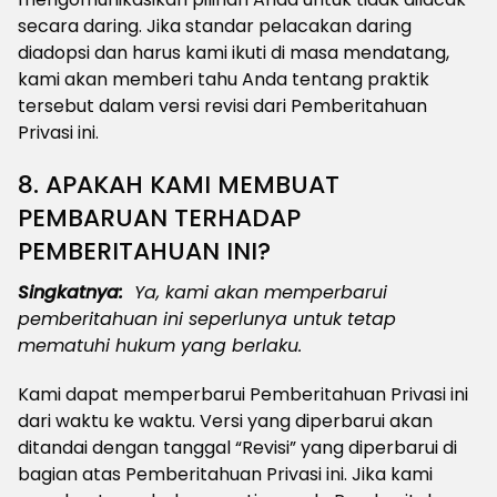
secara daring. Jika standar pelacakan daring
diadopsi dan harus kami ikuti di masa mendatang,
kami akan memberi tahu Anda tentang praktik
tersebut dalam versi revisi dari Pemberitahuan
Privasi ini.
8. APAKAH KAMI MEMBUAT
PEMBARUAN TERHADAP
PEMBERITAHUAN INI?
Singkatnya:
Ya, kami akan memperbarui
pemberitahuan ini seperlunya untuk tetap
mematuhi hukum yang berlaku.
Kami dapat memperbarui Pemberitahuan Privasi ini
dari waktu ke waktu. Versi yang diperbarui akan
ditandai dengan tanggal “Revisi” yang diperbarui di
bagian atas Pemberitahuan Privasi ini. Jika kami