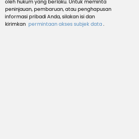
oleh hukum yang berlaku. Untuk meminta
peninjauan, pembaruan, atau penghapusan
informasi pribadi Anda, silakan isi dan
kirimkan
permintaan akses subjek data
.