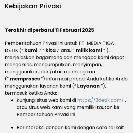
Kebijakan Privasi
Terakhir diperbarui 11 Februari 2025
Pemberitahuan Privasi ini untuk PT. MEDIA TIGA
DETIK (“
kami
,” “
kita
,” atau “
milik kami
”
),
menjelaskan bagaimana dan mengapa kami dapat
mengakses, mengumpulkan, menyimpan,
menggunakan, dan/atau membagikan
(“
memproses
”) informasi pribadi Anda ketika Anda
menggunakan layanan kami (“
Layanan
”),
termasuk ketika Anda:
Kunjungi situs web kami di
https://3detik.com/
,
atau situs web kami yang memiliki tautan ke
Pemberitahuan Privasi ini
Berinteraksi dengan kami dengan cara terkait