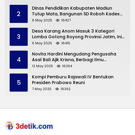
Dinas Pendidikan Kabupaten Madiun
2
Tutup Mata, Bangunan SD Roboh Kades
Dermorejo Bangun Pakai Dana Pribadi
6 May 2025
16427
Desa Karang Anom Masuk 3 Kategori
3
Lomba Gotong Royong Provinsi Jatim, Ini
yang Disampaikan Sekda Trenggalek
6 May 2025
16415
Novita Hardini Mengudang Pengusaha
4
Asal Bali Ajik Krisna, Berbagi Ilmu
Pengembangan Pariwisata dan UMKM
12 May 2025
16394
Trenggalek
Kompi Pemburu Rajawali IV Bentukan
5
Presiden Prabowo Reuni
7 May 2025
16392