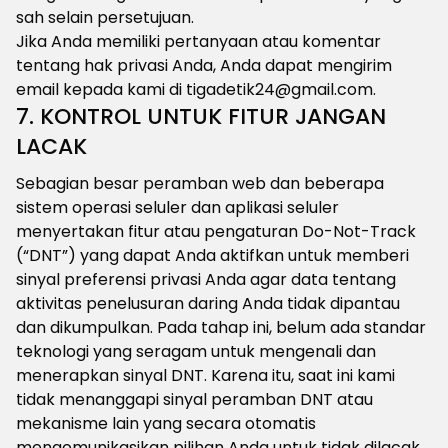
sah selain persetujuan.
Jika Anda memiliki pertanyaan atau komentar
tentang hak privasi Anda, Anda dapat mengirim
email kepada kami di tigadetik24@gmail.com.
7. KONTROL UNTUK FITUR JANGAN
LACAK
Sebagian besar peramban web dan beberapa
sistem operasi seluler dan aplikasi seluler
menyertakan fitur atau pengaturan Do-Not-Track
(“DNT”) yang dapat Anda aktifkan untuk memberi
sinyal preferensi privasi Anda agar data tentang
aktivitas penelusuran daring Anda tidak dipantau
dan dikumpulkan. Pada tahap ini, belum ada standar
teknologi yang seragam untuk mengenali dan
menerapkan sinyal DNT. Karena itu, saat ini kami
tidak menanggapi sinyal peramban DNT atau
mekanisme lain yang secara otomatis
mengomunikasikan pilihan Anda untuk tidak dilacak