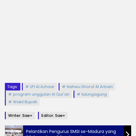
Tags:
LPI Al Azhaar
Nahwu Shorof Al Arbain
program unggulan Al Qur'an
tulungagung
Wakil Bupati
Writer: Sae+
Editor: Sae+
Pelantikan Pengurus SMSI se-Madura yang