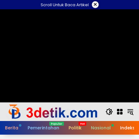
Skip
×
Scroll Untuk Baca Artikel
to
content
Berita
Pemerintahan
Politik
Nasional
Indeks B