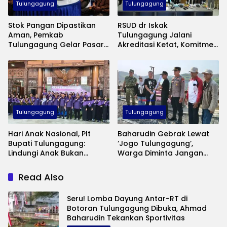
Tulungagung
Tulungagung
Stok Pangan Dipastikan
RSUD dr Iskak
Aman, Pemkab
Tulungagung Jalani
Tulungagung Gelar Pasar
Akreditasi Ketat, Komitmen
Murah Tekan Inflasi
Jaga Mutu Pelayanan
Kesehatan
Tulungagung
Tulungagung
Hari Anak Nasional, Plt
Baharudin Gebrak Lewat
Bupati Tulungagung:
‘Jogo Tulungagung’,
Lindungi Anak Bukan
Warga Diminta Jangan
Sekadar Seremoni
Lagi Diam Saat Ada
Gangguan Keamanan
Read Also
Seru! Lomba Dayung Antar-RT di
Botoran Tulungagung Dibuka, Ahmad
Baharudin Tekankan Sportivitas