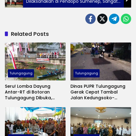
Dilaksanakan di Pendopo Sumenep, Sangat
Meriah di Malam Anugerah
Related Posts
Tulungagung
Tulungagung
Seru! Lomba Dayung
Dinas PUPR Tulungagung
Antar-RT di Botoran
Gerak Cepat Tambal
Tulungagung Dibuka,
Jalan Kedungsoko-
Ahmad Baharudin
Gesikan, Gunakan Aspal
Tekankan Sportivitas
Coldmix