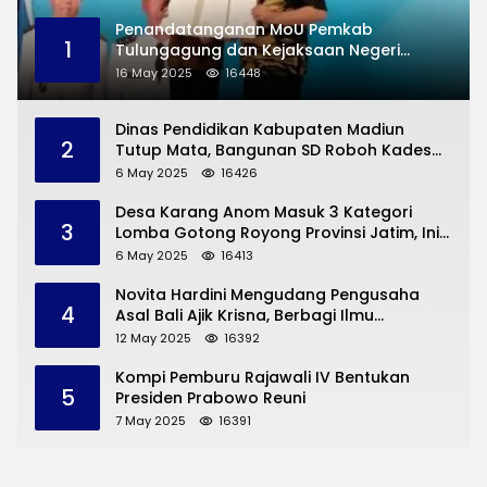
Penandatanganan MoU Pemkab
1
Tulungagung dan Kejaksaan Negeri
Permasalahan Hukum
16 May 2025
16448
Dinas Pendidikan Kabupaten Madiun
2
Tutup Mata, Bangunan SD Roboh Kades
Dermorejo Bangun Pakai Dana Pribadi
6 May 2025
16426
Desa Karang Anom Masuk 3 Kategori
3
Lomba Gotong Royong Provinsi Jatim, Ini
yang Disampaikan Sekda Trenggalek
6 May 2025
16413
Novita Hardini Mengudang Pengusaha
4
Asal Bali Ajik Krisna, Berbagi Ilmu
Pengembangan Pariwisata dan UMKM
12 May 2025
16392
Trenggalek
Kompi Pemburu Rajawali IV Bentukan
5
Presiden Prabowo Reuni
7 May 2025
16391