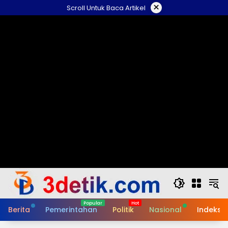
Skip
×
Scroll Untuk Baca Artikel
to
content
Berita
Pemerintahan
Politik
Nasional
Indeks B