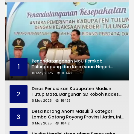
Penandatanganan MoU Pemkab
1
Tulungagung dan Kejaksaan Negeri
Permasalahan Hukum
16 May 2025
16448
Dinas Pendidikan Kabupaten Madiun
2
Tutup Mata, Bangunan SD Roboh Kades
Dermorejo Bangun Pakai Dana Pribadi
6 May 2025
16425
Desa Karang Anom Masuk 3 Kategori
3
Lomba Gotong Royong Provinsi Jatim, Ini
yang Disampaikan Sekda Trenggalek
6 May 2025
16412