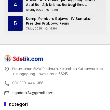
Novita Hardini Mengudang Pengusaha
4
Asal Bali Ajik Krisna, Berbagi Ilmu
Pengembangan Pariwisata dan UMKM
12 May 2025
16391
Trenggalek
Kompi Pemburu Rajawali IV Bentukan
5
Presiden Prabowo Reuni
7 May 2025
16391
Perumahan BMW Platinum, Kelurahan Kutoanyar Kec.
Tulungagung, Jawa Timur, 66215
081-330-444-386
tigadetik24@gmail.com
Kategori