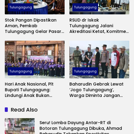
Tulungagung
Tulungagung
Stok Pangan Dipastikan
RSUD dr Iskak
Aman, Pemkab
Tulungagung Jalani
Tulungagung Gelar Pasar
Akreditasi Ketat, Komitmen
Murah Tekan Inflasi
Jaga Mutu Pelayanan
Kesehatan
Tulungagung
Tulungagung
Hari Anak Nasional, Plt
Baharudin Gebrak Lewat
Bupati Tulungagung:
‘Jogo Tulungagung’,
Lindungi Anak Bukan
Warga Diminta Jangan
Sekadar Seremoni
Lagi Diam Saat Ada
Gangguan Keamanan
Read Also
Seru! Lomba Dayung Antar-RT di
Botoran Tulungagung Dibuka, Ahmad
Baharudin Tekankan Sportivitas