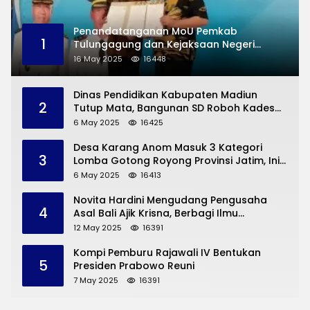
Penandatanganan MoU Pemkab
1
Tulungagung dan Kejaksaan Negeri
Permasalahan Hukum
16 May 2025
16448
Dinas Pendidikan Kabupaten Madiun
2
Tutup Mata, Bangunan SD Roboh Kades
Dermorejo Bangun Pakai Dana Pribadi
6 May 2025
16425
Desa Karang Anom Masuk 3 Kategori
3
Lomba Gotong Royong Provinsi Jatim, Ini
yang Disampaikan Sekda Trenggalek
6 May 2025
16413
Novita Hardini Mengudang Pengusaha
4
Asal Bali Ajik Krisna, Berbagi Ilmu
Pengembangan Pariwisata dan UMKM
12 May 2025
16391
Trenggalek
Kompi Pemburu Rajawali IV Bentukan
5
Presiden Prabowo Reuni
7 May 2025
16391