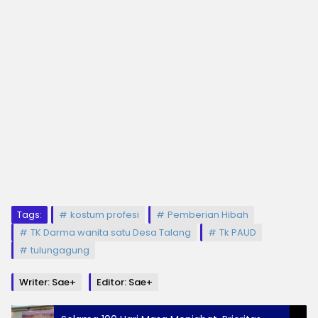
Tags:
kostum profesi
Pemberian Hibah
TK Darma wanita satu Desa Talang
Tk PAUD
tulungagung
Writer: Sae+
Editor: Sae+