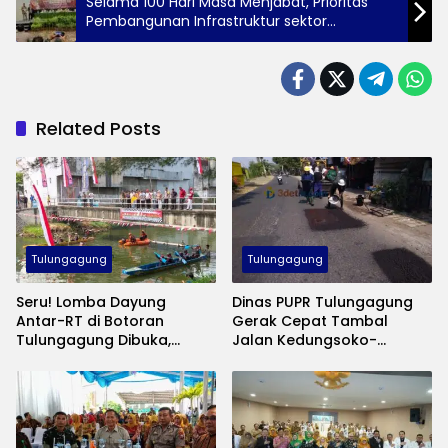
Selama 100 Hari Masa Menjabat, Prioritas
Pembangunan Infrastruktur sektor
kepariwisataan
Related Posts
Tulungagung
Tulungagung
Seru! Lomba Dayung
Dinas PUPR Tulungagung
Antar-RT di Botoran
Gerak Cepat Tambal
Tulungagung Dibuka,
Jalan Kedungsoko-
Ahmad Baharudin
Gesikan, Gunakan Aspal
Tekankan Sportivitas
Coldmix