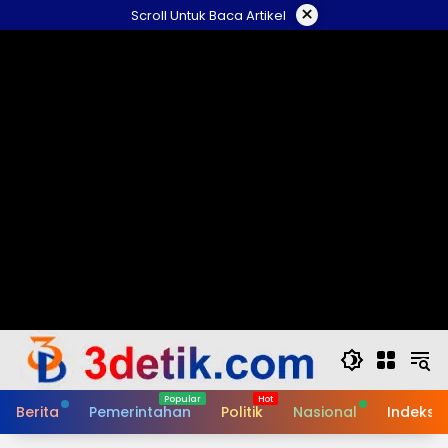
Skip
×
Scroll Untuk Baca Artikel
to
content
Berita
Pemerintahan
Politik
Nasional
Indeks B