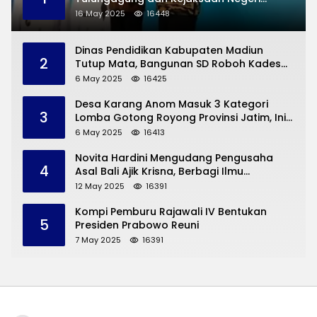
Permasalahan Hukum
16 May 2025
16448
Dinas Pendidikan Kabupaten Madiun
2
Tutup Mata, Bangunan SD Roboh Kades
Dermorejo Bangun Pakai Dana Pribadi
6 May 2025
16425
Desa Karang Anom Masuk 3 Kategori
3
Lomba Gotong Royong Provinsi Jatim, Ini
yang Disampaikan Sekda Trenggalek
6 May 2025
16413
Novita Hardini Mengudang Pengusaha
4
Asal Bali Ajik Krisna, Berbagi Ilmu
Pengembangan Pariwisata dan UMKM
12 May 2025
16391
Trenggalek
Kompi Pemburu Rajawali IV Bentukan
5
Presiden Prabowo Reuni
7 May 2025
16391