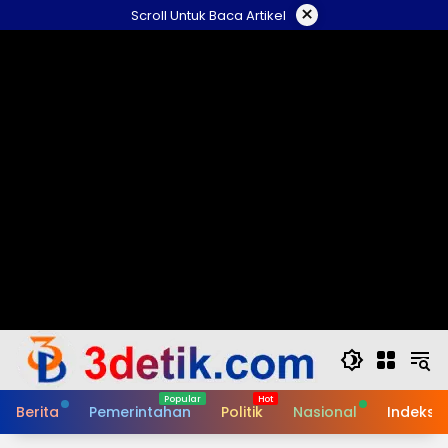
Skip
×
Scroll Untuk Baca Artikel
to
content
Berita
Pemerintahan
Politik
Nasional
Indeks B