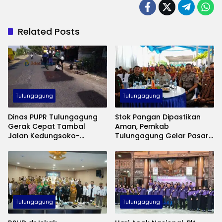
Related Posts
Tulungagung
Tulungagung
Dinas PUPR Tulungagung
Stok Pangan Dipastikan
Gerak Cepat Tambal
Aman, Pemkab
Jalan Kedungsoko-
Tulungagung Gelar Pasar
Gesikan, Gunakan Aspal
Murah Tekan Inflasi
Coldmix
Tulungagung
Tulungagung