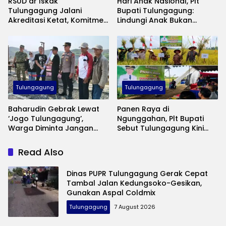
RSUD dr Iskak
Hari Anak Nasional, Plt
Tulungagung Jalani
Bupati Tulungagung:
Akreditasi Ketat, Komitmen
Lindungi Anak Bukan
Jaga Mutu Pelayanan
Sekadar Seremoni
Kesehatan
Tulungagung
Tulungagung
Baharudin Gebrak Lewat
Panen Raya di
‘Jogo Tulungagung’,
Ngunggahan, Plt Bupati
Warga Diminta Jangan
Sebut Tulungagung Kini
Lagi Diam Saat Ada
Swasembada Pangan
Gangguan Keamanan
Read Also
Dinas PUPR Tulungagung Gerak Cepat
Tambal Jalan Kedungsoko-Gesikan,
Gunakan Aspal Coldmix
Tulungagung
7 August 2026