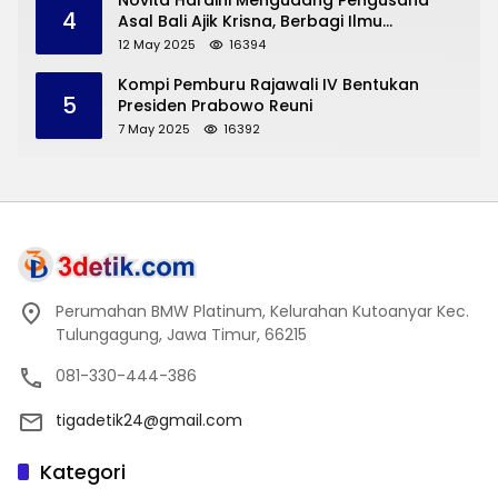
Novita Hardini Mengudang Pengusaha
4
Asal Bali Ajik Krisna, Berbagi Ilmu
Pengembangan Pariwisata dan UMKM
12 May 2025
16394
Trenggalek
Kompi Pemburu Rajawali IV Bentukan
5
Presiden Prabowo Reuni
7 May 2025
16392
Perumahan BMW Platinum, Kelurahan Kutoanyar Kec.
Tulungagung, Jawa Timur, 66215
081-330-444-386
tigadetik24@gmail.com
Kategori