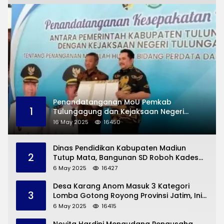
Penandatanganan MoU Pemkab
1
Tulungagung dan Kejaksaan Negeri
Permasalahan Hukum
16 May 2025
16450
Dinas Pendidikan Kabupaten Madiun
2
Tutup Mata, Bangunan SD Roboh Kades
Dermorejo Bangun Pakai Dana Pribadi
6 May 2025
16427
Desa Karang Anom Masuk 3 Kategori
3
Lomba Gotong Royong Provinsi Jatim, Ini
yang Disampaikan Sekda Trenggalek
6 May 2025
16415