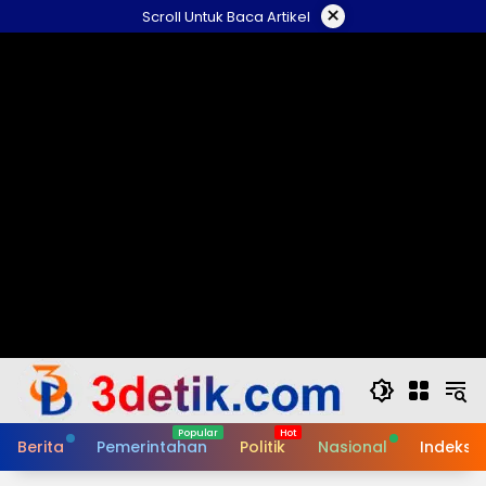
Skip
×
Scroll Untuk Baca Artikel
to
content
Berita
Pemerintahan
Politik
Nasional
Indeks B