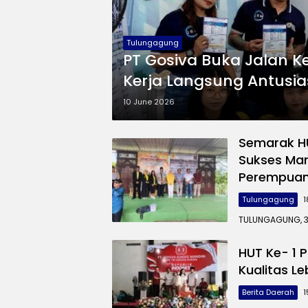
Tulungagung
PT Gosiva Buka Jalan Ke
Kerja Langsung Antusia
10 June 2026
Semarak H
Sukses Ma
Perempua
Tulungagung
1
TULUNGAGUNG, 3
HUT Ke- 1 P
Kualitas L
Berita Daerah
1