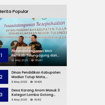
Berita Popular
Penandatanganan MoU
1
Pemkab Tulungagung dan
Kejaksaan Negeri
16 May 2025
16447
Permasalahan Hukum
Dinas Pendidikan Kabupaten
2
Madiun Tutup Mata,
Bangunan SD Roboh Kades
6 May 2025
16425
Dermorejo Bangun Pakai
Dana Pribadi
Desa Karang Anom Masuk 3
3
Kategori Lomba Gotong
Royong Provinsi Jatim, Ini
6 May 2025
16412
yang Disampaikan Sekda