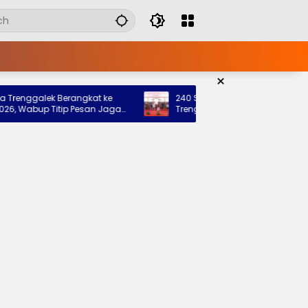
×
galek Berangkat ke
240 Siswa Siap Tempati Sekolah Raky
bup Titip Pesan Jaga
Trenggalek, Pemkab: Bukti Nyata Nega
h
Hadir untuk Anak Kurang Mampu