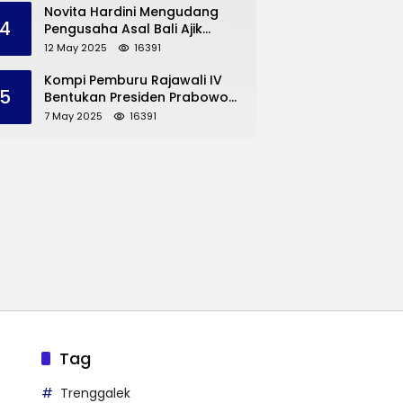
Trenggalek
Novita Hardini Mengudang
4
Pengusaha Asal Bali Ajik
Krisna, Berbagi Ilmu
12 May 2025
16391
Pengembangan Pariwisata
dan UMKM Trenggalek
Kompi Pemburu Rajawali IV
5
Bentukan Presiden Prabowo
Reuni
7 May 2025
16391
Tag
Trenggalek