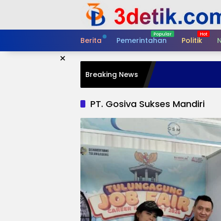
Skip
to
content
Berita
Pemerintahan
Politik
N
×
Breaking News
PT. Gosiva Sukses Mandiri