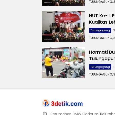
TULUNGAGUNG, 3d
HUT Ke- 1 P
Kualitas L
Tulungagung
2
TULUNGAGUNG, 3d
Hormati Bu
Tulungagun
Tulungagung
1
TULUNGAGUNG, 3
Perumahan BMW Platinum, Keluraha