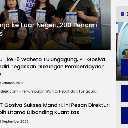
rja ke Luar Negeri, 200 Pencari
s
UT ke-5 Waheta Tulungagung, PT Gosiva
ndiri Tegaskan Dukungan Pemberdayaan
n
8 January 2026
detik.com – Perkumpulan Wanita Hebat dan Tangguh…
T Gosiva Sukses Mandiri, Ini Pesan Direktur:
ebih Utama Dibanding Kuantitas
5 September 2025