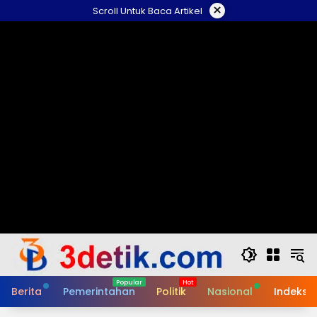
Skip
×
Scroll Untuk Baca Artikel
to
content
Berita
Pemerintahan
Politik
Nasional
Indeks B