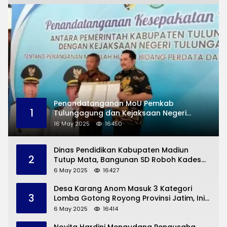
Penandatanganan MoU Pemkab
1
Tulungagung dan Kejaksaan Negeri
Permasalahan Hukum
16 May 2025
16450
Dinas Pendidikan Kabupaten Madiun
2
Tutup Mata, Bangunan SD Roboh Kades
Dermorejo Bangun Pakai Dana Pribadi
6 May 2025
16427
Desa Karang Anom Masuk 3 Kategori
3
Lomba Gotong Royong Provinsi Jatim, Ini
yang Disampaikan Sekda Trenggalek
6 May 2025
16414