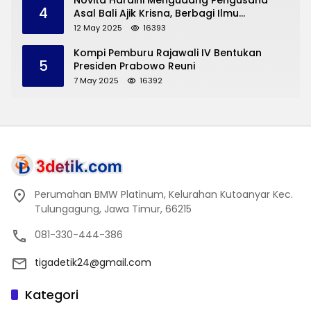
Novita Hardini Mengudang Pengusaha
4
Asal Bali Ajik Krisna, Berbagi Ilmu
Pengembangan Pariwisata dan UMKM
12 May 2025
16393
Trenggalek
Kompi Pemburu Rajawali IV Bentukan
5
Presiden Prabowo Reuni
7 May 2025
16392
Perumahan BMW Platinum, Kelurahan Kutoanyar Kec.
Tulungagung, Jawa Timur, 66215
081-330-444-386
tigadetik24@gmail.com
Kategori