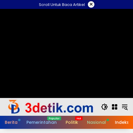
Skip
×
Scroll Untuk Baca Artikel
to
content
Berita
Pemerintahan
Politik
Nasional
Indeks B