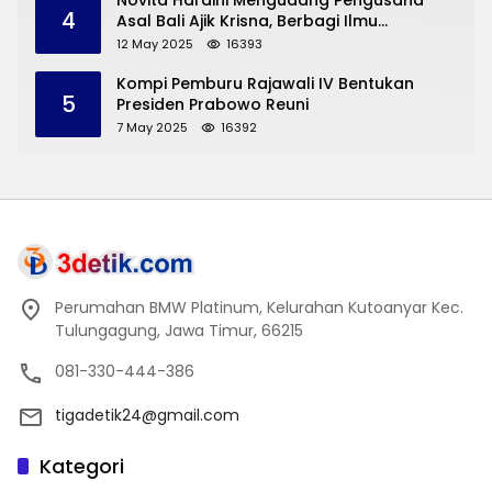
Novita Hardini Mengudang Pengusaha
4
Asal Bali Ajik Krisna, Berbagi Ilmu
Pengembangan Pariwisata dan UMKM
12 May 2025
16393
Trenggalek
Kompi Pemburu Rajawali IV Bentukan
5
Presiden Prabowo Reuni
7 May 2025
16392
Perumahan BMW Platinum, Kelurahan Kutoanyar Kec.
Tulungagung, Jawa Timur, 66215
081-330-444-386
tigadetik24@gmail.com
Kategori