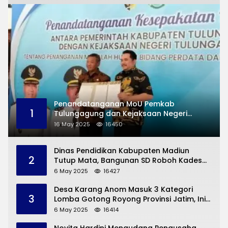
Penandatanganan MoU Pemkab
1
Tulungagung dan Kejaksaan Negeri
Permasalahan Hukum
16 May 2025
16450
Dinas Pendidikan Kabupaten Madiun
2
Tutup Mata, Bangunan SD Roboh Kades
Dermorejo Bangun Pakai Dana Pribadi
6 May 2025
16427
Desa Karang Anom Masuk 3 Kategori
3
Lomba Gotong Royong Provinsi Jatim, Ini
yang Disampaikan Sekda Trenggalek
6 May 2025
16414