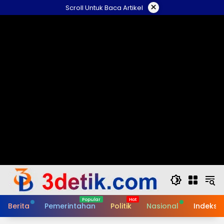
Skip
×
Scroll Untuk Baca Artikel
to
content
Berita
Pemerintahan
Politik
Nasional
Indeks B