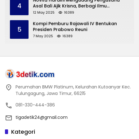
Novita Hardini Mengudang Pengusaha
4
Asal Bali Ajik Krisna, Berbagi Ilmu
Pengembangan Pariwisata dan UMKM
12 May 2025
16389
Trenggalek
Kompi Pemburu Rajawali IV Bentukan
5
Presiden Prabowo Reuni
7 May 2025
16389
Perumahan BMW Platinum, Kelurahan Kutoanyar Kec.
Tulungagung, Jawa Timur, 66215
081-330-444-386
tigadetik24@gmail.com
Kategori