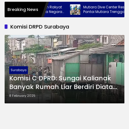
Siap Tempati Sekolah Rakyat
Mutiara Dive Center Resmi Dilunc
Breaking News
 Pemkab: Bukti Nyata Negara
Pantai Mutiara Trenggalek Kini 
k Anak Kurang Mampu
Wisata Bawah Laut Andalan
Komisi DRPD Surabaya
Surabaya
Komisi C DPRD: Sungai Kalianak
Banyak Rumah Liar Berdiri Diatas
Aliran Air
8 February 2025