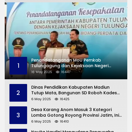
Penandatanganan MoU Pemkab
1
Tulungagung dan Kejaksaan Negeri
Permasalahan Hukum
16 May 2025
16447
Dinas Pendidikan Kabupaten Madiun
2
Tutup Mata, Bangunan SD Roboh Kades
Dermorejo Bangun Pakai Dana Pribadi
6 May 2025
16425
Desa Karang Anom Masuk 3 Kategori
3
Lomba Gotong Royong Provinsi Jatim, Ini
yang Disampaikan Sekda Trenggalek
6 May 2025
16410