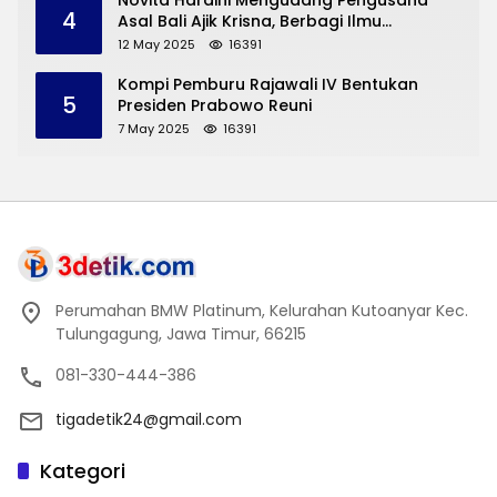
Novita Hardini Mengudang Pengusaha
4
Asal Bali Ajik Krisna, Berbagi Ilmu
Pengembangan Pariwisata dan UMKM
12 May 2025
16391
Trenggalek
Kompi Pemburu Rajawali IV Bentukan
5
Presiden Prabowo Reuni
7 May 2025
16391
Perumahan BMW Platinum, Kelurahan Kutoanyar Kec.
Tulungagung, Jawa Timur, 66215
081-330-444-386
tigadetik24@gmail.com
Kategori