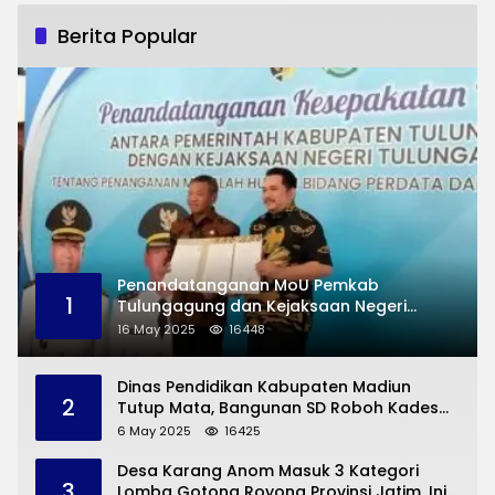
Berita Popular
Penandatanganan MoU Pemkab
1
Tulungagung dan Kejaksaan Negeri
Permasalahan Hukum
16 May 2025
16448
Dinas Pendidikan Kabupaten Madiun
2
Tutup Mata, Bangunan SD Roboh Kades
Dermorejo Bangun Pakai Dana Pribadi
6 May 2025
16425
Desa Karang Anom Masuk 3 Kategori
3
Lomba Gotong Royong Provinsi Jatim, Ini