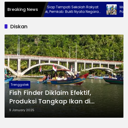
240 Siswa Siap Tempati Sekolah Rakyat
Mutiara D
Breaking News
Trenggalek, Pemkab: Bukti Nyata Negara
Pantai Mu
Hadir untuk Anak Kurang Mampu
Wisata B
Diskan
Trenggalek
Fish Finder Diklaim Efektif,
Produksi Tangkap Ikan di
Trenggalek Justru Anjlok
9 January 2025