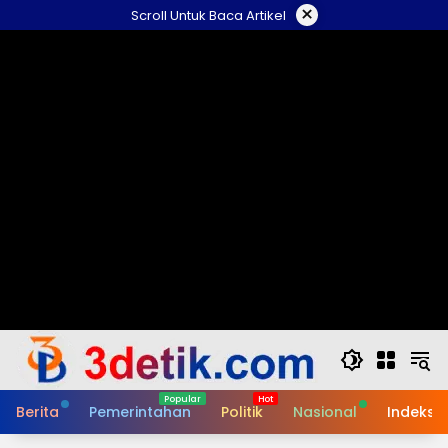
Skip
×
Scroll Untuk Baca Artikel
to
content
Berita
Pemerintahan
Politik
Nasional
Indeks B