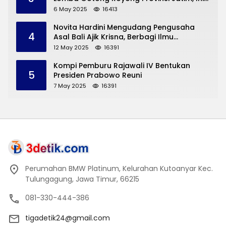
yang Disampaikan Sekda Trenggalek
6 May 2025
16413
Novita Hardini Mengudang Pengusaha
4
Asal Bali Ajik Krisna, Berbagi Ilmu
Pengembangan Pariwisata dan UMKM
12 May 2025
16391
Trenggalek
Kompi Pemburu Rajawali IV Bentukan
5
Presiden Prabowo Reuni
7 May 2025
16391
Perumahan BMW Platinum, Kelurahan Kutoanyar Kec.
Tulungagung, Jawa Timur, 66215
081-330-444-386
tigadetik24@gmail.com