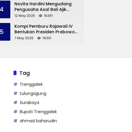
Trenggalek
Novita Hardini Mengudang
4
Pengusaha Asal Bali Ajik
Krisna, Berbagi Ilmu
12 May 2025
16391
Pengembangan Pariwisata
dan UMKM Trenggalek
Kompi Pemburu Rajawali IV
5
Bentukan Presiden Prabowo
Reuni
7 May 2025
16391
Tag
Trenggalek
tulungagung
Surabaya
Bupati Trenggalek
ahmad baharudin