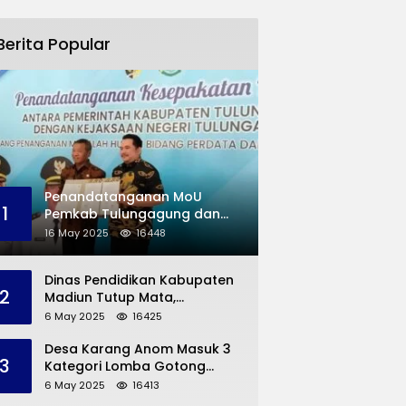
Berita Popular
Penandatanganan MoU
1
Pemkab Tulungagung dan
Kejaksaan Negeri
16 May 2025
16448
Permasalahan Hukum
Dinas Pendidikan Kabupaten
2
Madiun Tutup Mata,
Bangunan SD Roboh Kades
6 May 2025
16425
Dermorejo Bangun Pakai
Dana Pribadi
Desa Karang Anom Masuk 3
3
Kategori Lomba Gotong
Royong Provinsi Jatim, Ini
6 May 2025
16413
yang Disampaikan Sekda