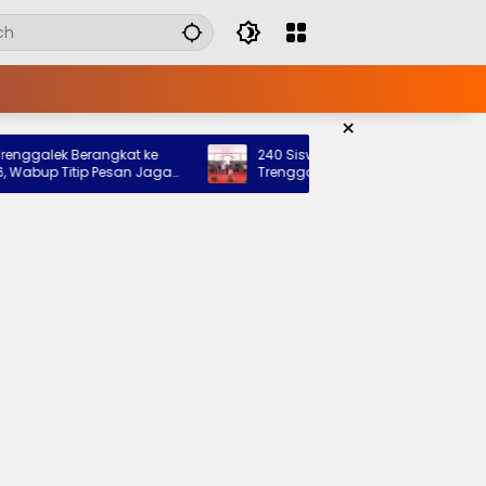
×
alek Berangkat ke
240 Siswa Siap Tempati Sekolah Rakyat
p Titip Pesan Jaga
Trenggalek, Pemkab: Bukti Nyata Negar
Hadir untuk Anak Kurang Mampu