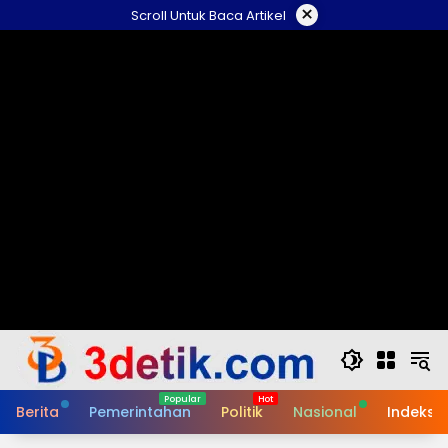
Skip
×
Scroll Untuk Baca Artikel
to
content
Berita
Pemerintahan
Politik
Nasional
Indeks B