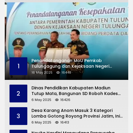
Penandatanganan MoU Pemkab
1
Tulungagung dan Kejaksaan Negeri
Permasalahan Hukum
16 May 2025
16448
Dinas Pendidikan Kabupaten Madiun
2
Tutup Mata, Bangunan SD Roboh Kades
Dermorejo Bangun Pakai Dana Pribadi
6 May 2025
16426
Desa Karang Anom Masuk 3 Kategori
3
Lomba Gotong Royong Provinsi Jatim, Ini
yang Disampaikan Sekda Trenggalek
6 May 2025
16413