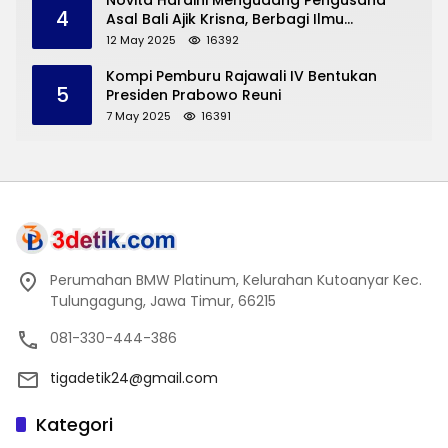
Novita Hardini Mengudang Pengusaha
4
Asal Bali Ajik Krisna, Berbagi Ilmu
Pengembangan Pariwisata dan UMKM
12 May 2025
16392
Trenggalek
Kompi Pemburu Rajawali IV Bentukan
5
Presiden Prabowo Reuni
7 May 2025
16391
Perumahan BMW Platinum, Kelurahan Kutoanyar Kec.
Tulungagung, Jawa Timur, 66215
081-330-444-386
tigadetik24@gmail.com
Kategori