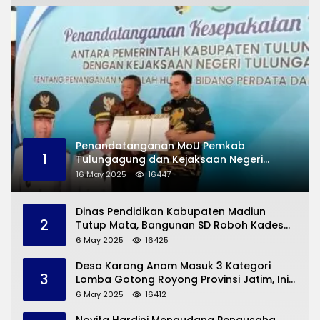
Penandatanganan MoU Pemkab
1
Tulungagung dan Kejaksaan Negeri
Permasalahan Hukum
16 May 2025
16447
Dinas Pendidikan Kabupaten Madiun
2
Tutup Mata, Bangunan SD Roboh Kades
Dermorejo Bangun Pakai Dana Pribadi
6 May 2025
16425
Desa Karang Anom Masuk 3 Kategori
3
Lomba Gotong Royong Provinsi Jatim, Ini
yang Disampaikan Sekda Trenggalek
6 May 2025
16412