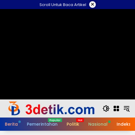
Skip
×
Scroll Untuk Baca Artikel
to
content
Berita
Pemerintahan
Politik
Nasional
Indeks B