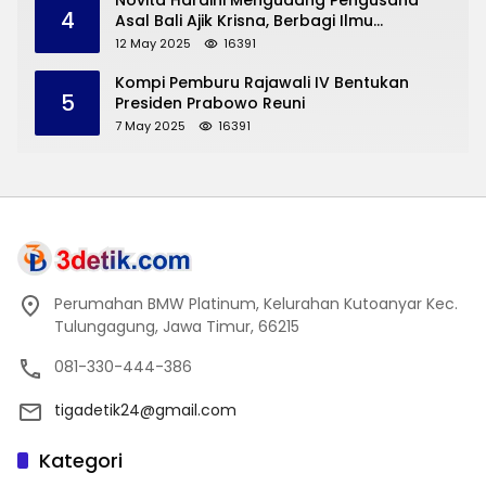
Novita Hardini Mengudang Pengusaha
4
Asal Bali Ajik Krisna, Berbagi Ilmu
Pengembangan Pariwisata dan UMKM
12 May 2025
16391
Trenggalek
Kompi Pemburu Rajawali IV Bentukan
5
Presiden Prabowo Reuni
7 May 2025
16391
Perumahan BMW Platinum, Kelurahan Kutoanyar Kec.
Tulungagung, Jawa Timur, 66215
081-330-444-386
tigadetik24@gmail.com
Kategori