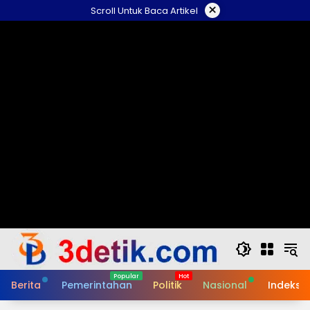
Skip
×
Scroll Untuk Baca Artikel
to
content
Berita
Pemerintahan
Politik
Nasional
Indeks B