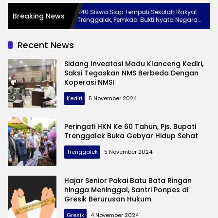
 ke
240 Siswa Siap Tempati Sekolah Rakyat
Mu
Breaking News
 Jaga
Trenggalek, Pemkab: Bukti Nyata Negara
Pa
Hadir untuk Anak Kurang Mampu
Wi
Recent News
Sidang Inveatasi Madu Klanceng Kediri,
Saksi Tegaskan NMS Berbeda Dengan
Koperasi NMSI
Kediri
5 November 2024
Peringati HKN Ke 60 Tahun, Pjs. Bupati
Trenggalek Buka Gebyar Hidup Sehat
Trenggalek
5 November 2024
Hajar Senior Pakai Batu Bata Ringan
hingga Meninggal, Santri Ponpes di
Berita
Gresik Berurusan Hukum
Terkini
Gresik
4 November 2024