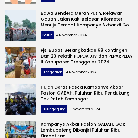
»
Berita
Bawa Bendera Merah Putih, Relawan
Viral
GaBah Jalan Kaki Belasan Kilometer
Hari
Menuju Tempat Kampanye Akbar di Gor
Lembupeteng Tulungagung
Ini
Politik
4 November 2024
Pjs. Bupati Berangkatkan 68 Kontingen
Dan 23 Pelatih POPDA XIV dan PEPARPEDA
II Kabupaten Trenggalek 2024
Trenggalek
4 November 2024
Hujan Deras Pasca Kampanye Akbar
Paslon GABAH, Puluhan Ribu Pendukung
Tak Patah Semangat
Tulungagung
3 November 2024
Kampanye Akbar Paslon GABAH, GOR
Lembupeteng Dibanjiri Puluhan Ribu
Simpatisan