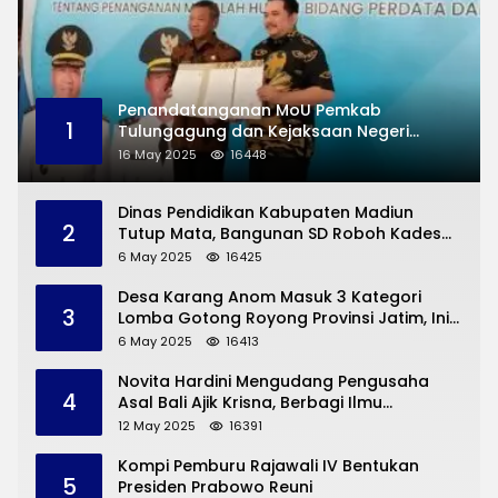
Penandatanganan MoU Pemkab
1
Tulungagung dan Kejaksaan Negeri
Permasalahan Hukum
16 May 2025
16448
Dinas Pendidikan Kabupaten Madiun
2
Tutup Mata, Bangunan SD Roboh Kades
Dermorejo Bangun Pakai Dana Pribadi
6 May 2025
16425
Desa Karang Anom Masuk 3 Kategori
3
Lomba Gotong Royong Provinsi Jatim, Ini
yang Disampaikan Sekda Trenggalek
6 May 2025
16413
Novita Hardini Mengudang Pengusaha
4
Asal Bali Ajik Krisna, Berbagi Ilmu
Pengembangan Pariwisata dan UMKM
12 May 2025
16391
Trenggalek
Kompi Pemburu Rajawali IV Bentukan
5
Presiden Prabowo Reuni