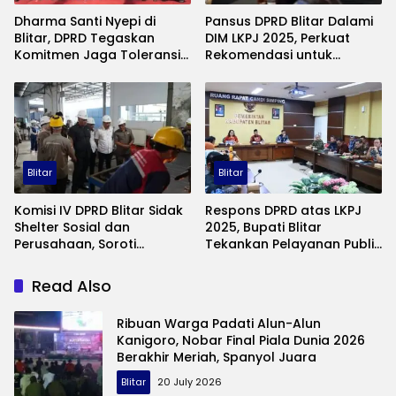
Dharma Santi Nyepi di
Pansus DPRD Blitar Dalami
Blitar, DPRD Tegaskan
DIM LKPJ 2025, Perkuat
Komitmen Jaga Toleransi
Rekomendasi untuk
dan Harmoni Sosial
Perbaikan Kinerja Pemda
Blitar
Blitar
Komisi IV DPRD Blitar Sidak
Respons DPRD atas LKPJ
Shelter Sosial dan
2025, Bupati Blitar
Perusahaan, Soroti
Tekankan Pelayanan Publik
Kesejahteraan Pekerja
dan Efisiensi Kinerja
hingga Disabilitas
Read Also
Ribuan Warga Padati Alun-Alun
Kanigoro, Nobar Final Piala Dunia 2026
Berakhir Meriah, Spanyol Juara
Blitar
20 July 2026