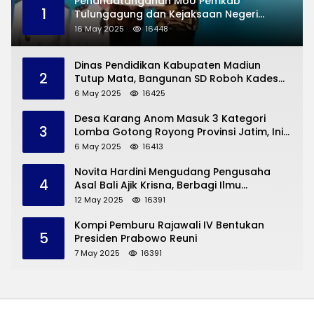
Penandatanganan MoU Pemkab
1
Tulungagung dan Kejaksaan Negeri
Permasalahan Hukum
16 May 2025
16448
Dinas Pendidikan Kabupaten Madiun
2
Tutup Mata, Bangunan SD Roboh Kades
Dermorejo Bangun Pakai Dana Pribadi
6 May 2025
16425
Desa Karang Anom Masuk 3 Kategori
3
Lomba Gotong Royong Provinsi Jatim, Ini
yang Disampaikan Sekda Trenggalek
6 May 2025
16413
Novita Hardini Mengudang Pengusaha
4
Asal Bali Ajik Krisna, Berbagi Ilmu
Pengembangan Pariwisata dan UMKM
12 May 2025
16391
Trenggalek
Kompi Pemburu Rajawali IV Bentukan
5
Presiden Prabowo Reuni
7 May 2025
16391