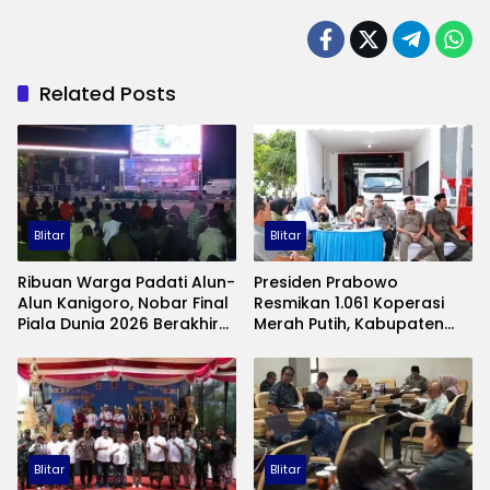
Related Posts
Blitar
Blitar
Ribuan Warga Padati Alun-
Presiden Prabowo
Alun Kanigoro, Nobar Final
Resmikan 1.061 Koperasi
Piala Dunia 2026 Berakhir
Merah Putih, Kabupaten
Meriah, Spanyol Juara
Blitar Siap Perkuat Ekonomi
Desa
Blitar
Blitar