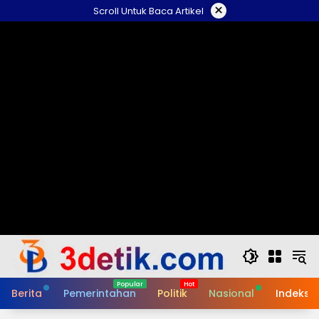
Skip
×
Scroll Untuk Baca Artikel
to
content
Berita
Pemerintahan
Politik
Nasional
Indeks B