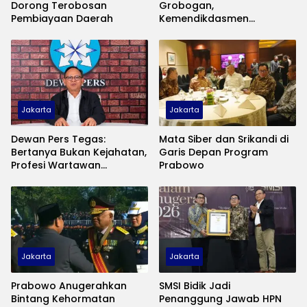
Dorong Terobosan
Grobogan,
Pembiayaan Daerah
Kemendikdasmen
Bergerak Cepat! SDN
Tanggirejo Dipastikan
Direvitalisasi
Jakarta
Jakarta
Dewan Pers Tegas:
Mata Siber dan Srikandi di
Bertanya Bukan Kejahatan,
Garis Depan Program
Profesi Wartawan
Prabowo
Dilindungi Undang-Undang
Jakarta
Jakarta
Prabowo Anugerahkan
SMSI Bidik Jadi
Bintang Kehormatan
Penanggung Jawab HPN