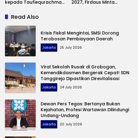
kepada Taufiequrachman
2027, Firdaus Minta
Ruki
Dukungan Dewan Pers dan
PWI
Read Also
Krisis Fiskal Mengintai, SMSI Dorong
Terobosan Pembiayaan Daerah
Jakarta
25 July 2026
Viral Sekolah Rusak di Grobogan,
Kemendikdasmen Bergerak Cepat! SDN
Tanggirejo Dipastikan Direvitalisasi
Jakarta
24 July 2026
Dewan Pers Tegas: Bertanya Bukan
Kejahatan, Profesi Wartawan Dilindungi
Undang-Undang
Jakarta
20 July 2026