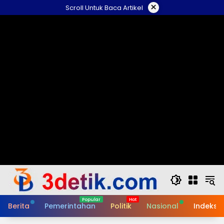
Skip
×
Scroll Untuk Baca Artikel
to
content
Berita
Pemerintahan
Politik
Nasional
Indeks B