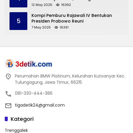
Pengembangan Pariwisata dan UMKM
12 May 2025
16392
Trenggalek
Kompi Pemburu Rajawali IV Bentukan
5
Presiden Prabowo Reuni
7 May 2025
16391
Perumahan BMW Platinum, Kelurahan Kutoanyar Kec.
Tulungagung, Jawa Timur, 66215
081-330-444-386
tigadetik24@gmail.com
Kategori
Trenggalek