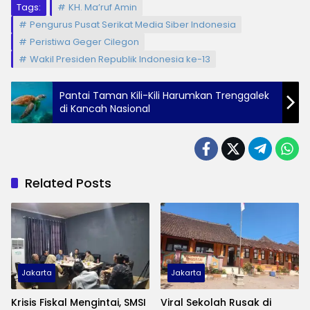
Tags:
KH. Ma’ruf Amin
Pengurus Pusat Serikat Media Siber Indonesia
Peristiwa Geger Cilegon
Wakil Presiden Republik Indonesia ke-13
Pantai Taman Kili-Kili Harumkan Trenggalek
di Kancah Nasional
Related Posts
Jakarta
Jakarta
Krisis Fiskal Mengintai, SMSI
Viral Sekolah Rusak di