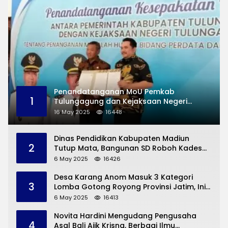
Penandatanganan MoU Pemkab
1
Tulungagung dan Kejaksaan Negeri
Permasalahan Hukum
16 May 2025
16448
Dinas Pendidikan Kabupaten Madiun
2
Tutup Mata, Bangunan SD Roboh Kades
Dermorejo Bangun Pakai Dana Pribadi
6 May 2025
16426
Desa Karang Anom Masuk 3 Kategori
3
Lomba Gotong Royong Provinsi Jatim, Ini
yang Disampaikan Sekda Trenggalek
6 May 2025
16413
Novita Hardini Mengudang Pengusaha
4
Asal Bali Ajik Krisna, Berbagi Ilmu