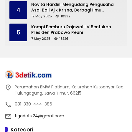
Novita Hardini Mengudang Pengusaha
4
Asal Bali Ajik Krisna, Berbagi Ilmu
Pengembangan Pariwisata dan UMKM
12 May 2025
16392
Trenggalek
Kompi Pemburu Rajawali IV Bentukan
5
Presiden Prabowo Reuni
7 May 2025
16391
Perumahan BMW Platinum, Kelurahan Kutoanyar Kec.
Tulungagung, Jawa Timur, 66215
081-330-444-386
tigadetik24@gmail.com
Kategori