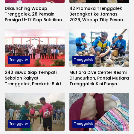
Dilaunching Wabup
42 Pramuka Trenggalek
Trenggalek, 28 Pemain
Berangkat ke Jamnas
Persiga U-17 Siap Buktikan
2026, Wabup Titip Pesan
Diri di Piala Suratin
Jaga Nama Baik Daerah
Trenggalek
Trenggalek
240 Siswa Siap Tempati
Mutiara Dive Center Resmi
Sekolah Rakyat
Diluncurkan, Pantai Mutiara
Trenggalek, Pemkab: Bukti
Trenggalek Kini Punya
Nyata Negara Hadir untuk
Wisata Bawah Laut
Anak Kurang Mampu
Andalan
Trenggalek
Trenggalek