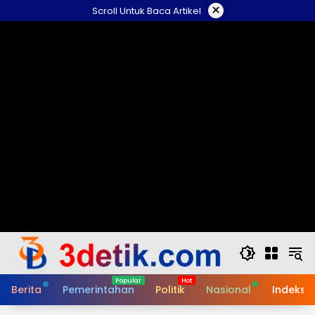
Skip
×
Scroll Untuk Baca Artikel
to
content
Berita
Pemerintahan
Politik
Nasional
Indeks B