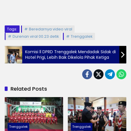
Tags:
Beredarnya video viral
Durenan viral 00.23 detik
Trenggalek
Komisi ll DPRD Trenggalek Mendadak Sidak di
Hotel Prigi, Lebih Baik Dikelola Pihak Ketiga
Related Posts
Trenggalek
Trenggalek