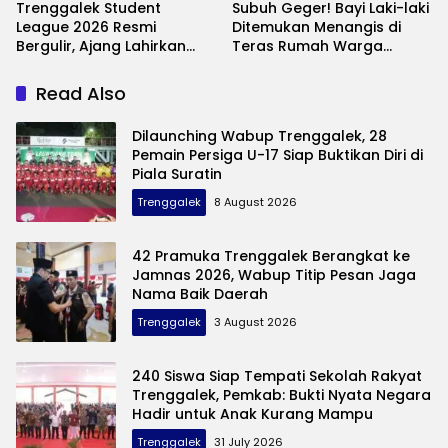
Trenggalek Student
Subuh Geger! Bayi Laki-laki
League 2026 Resmi
Ditemukan Menangis di
Bergulir, Ajang Lahirkan
Teras Rumah Warga
Bibit Pesepak Bola Muda
Banaran, Polisi Selidiki
Perebutkan Piala Bupati
Pelaku Pembuangan
Read Also
Dilaunching Wabup Trenggalek, 28
Pemain Persiga U-17 Siap Buktikan Diri di
Piala Suratin
Trenggalek
8 August 2026
42 Pramuka Trenggalek Berangkat ke
Jamnas 2026, Wabup Titip Pesan Jaga
Nama Baik Daerah
Trenggalek
3 August 2026
240 Siswa Siap Tempati Sekolah Rakyat
Trenggalek, Pemkab: Bukti Nyata Negara
Hadir untuk Anak Kurang Mampu
Trenggalek
31 July 2026