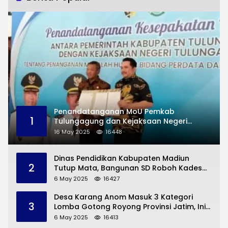
Penandatanganan MoU Pemkab
1
Tulungagung dan Kejaksaan Negeri
Permasalahan Hukum
16 May 2025
16448
Dinas Pendidikan Kabupaten Madiun
2
Tutup Mata, Bangunan SD Roboh Kades
Dermorejo Bangun Pakai Dana Pribadi
6 May 2025
16427
Desa Karang Anom Masuk 3 Kategori
3
Lomba Gotong Royong Provinsi Jatim, Ini
yang Disampaikan Sekda Trenggalek
6 May 2025
16413