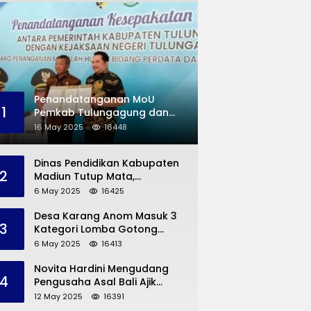
Penandatanganan MoU
1
Pemkab Tulungagung dan
Kejaksaan Negeri
16 May 2025
16448
Permasalahan Hukum
Dinas Pendidikan Kabupaten
2
Madiun Tutup Mata,
Bangunan SD Roboh Kades
6 May 2025
16425
Dermorejo Bangun Pakai
Dana Pribadi
Desa Karang Anom Masuk 3
3
Kategori Lomba Gotong
Royong Provinsi Jatim, Ini
6 May 2025
16413
yang Disampaikan Sekda
Trenggalek
Novita Hardini Mengudang
4
Pengusaha Asal Bali Ajik
Krisna, Berbagi Ilmu
12 May 2025
16391
Pengembangan Pariwisata