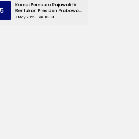
dan UMKM Trenggalek
Kompi Pemburu Rajawali IV
5
Bentukan Presiden Prabowo
Reuni
7 May 2025
16391