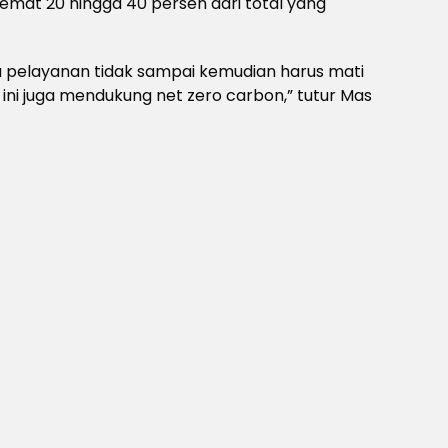
mat 20 hingga 40 persen dari total yang
juga pelayanan tidak sampai kemudian harus mati
an ini juga mendukung net zero carbon,” tutur Mas