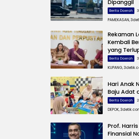
Dipanggil
Berita Daerah
3
PAMEKASAN, 3de
Rekaman La
Kembali B
yang Terlu
Berita Daerah
3
KUPANG, 3detik.
Hari Anak 
Baju Adat 
Berita Daerah
2
DEPOK, 3detik.c
Prof. Harri
Finansial N