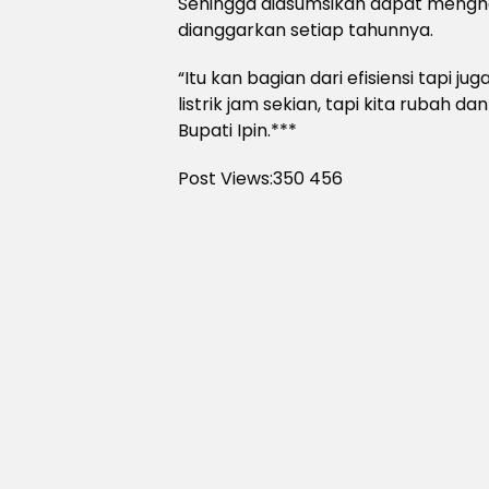
Sehingga diasumsikan dapat menghe
dianggarkan setiap tahunnya.
“Itu kan bagian dari efisiensi tapi 
listrik jam sekian, tapi kita rubah d
Bupati Ipin.***
Post Views:350
456