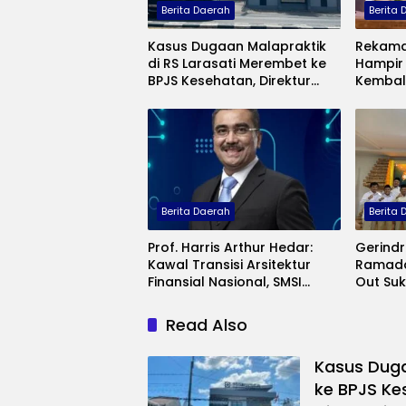
Berita Daerah
Berita
Kasus Dugaan Malapraktik
Rekama
di RS Larasati Merembet ke
Hampir 
BPJS Kesehatan, Direktur
Kembal
Rumah Sakit Bakal Dipanggil
Ungkap
Terlup
Berita Daerah
Berita
Prof. Harris Arthur Hedar:
Gerindr
Kawal Transisi Arsitektur
Ramadan
Finansial Nasional, SMSI
Out Su
Gelar FGD Bahas RUU PFII di
Preside
Bali
Read Also
Kasus Duga
ke BPJS Ke