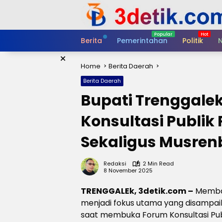
Skip
to
content
Berita
Pemerintahan
Politik
N
×
Home
Berita Daerah
Berita Daerah
Bupati Trenggal
Konsultasi Publik
Sekaligus Musren
Redaksi
2 Min Read
8 November 2025
TRENGGALEk, 3detik.com –
Memban
menjadi fokus utama yang disampai
saat membuka Forum Konsultasi Pu