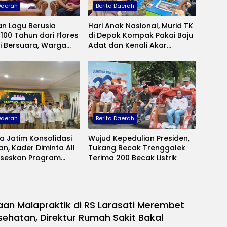
 Daerah
Berita Daerah
n Lagu Berusia
Hari Anak Nasional, Murid TK
100 Tahun dari Flores
di Depok Kompak Pakai Baju
i Bersuara, Warga
Adat dan Kenali Akar
 Makna Budaya yang
Budaya Keluarga
akan
 Daerah
Berita Daerah
a Jatim Konsolidasi
Wujud Kepedulian Presiden,
, Kader Diminta All
Tukang Becak Trenggalek
kseskan Program
Terima 200 Becak Listrik
n
an Malapraktik di RS Larasati Merembet
sehatan, Direktur Rumah Sakit Bakal