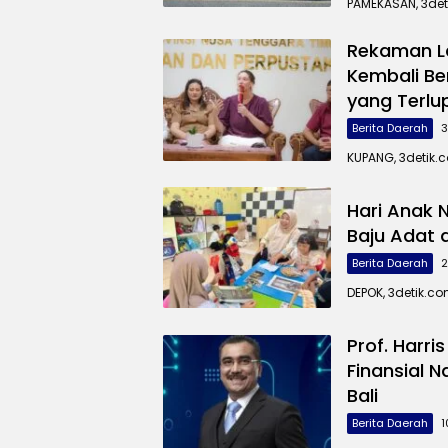
PAMEKASAN, 3de
Rekaman La
Kembali B
yang Terlu
Berita Daerah
3
KUPANG, 3detik.
Hari Anak 
Baju Adat 
Berita Daerah
2
DEPOK, 3detik.c
Prof. Harri
Finansial N
Bali
Berita Daerah
1