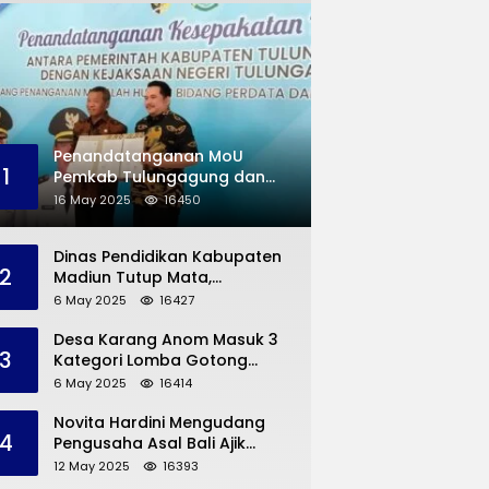
Penandatanganan MoU
1
Pemkab Tulungagung dan
Kejaksaan Negeri
16 May 2025
16450
Permasalahan Hukum
Dinas Pendidikan Kabupaten
2
Madiun Tutup Mata,
Bangunan SD Roboh Kades
6 May 2025
16427
Dermorejo Bangun Pakai
Dana Pribadi
Desa Karang Anom Masuk 3
3
Kategori Lomba Gotong
Royong Provinsi Jatim, Ini
6 May 2025
16414
yang Disampaikan Sekda
Trenggalek
Novita Hardini Mengudang
4
Pengusaha Asal Bali Ajik
Krisna, Berbagi Ilmu
12 May 2025
16393
Pengembangan Pariwisata