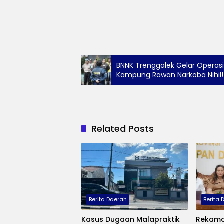
BNNK Trenggalek Gelar Operasi
Kampung Rawan Narkoba Nihil!
Related Posts
Berita Daerah
Berita
Kasus Dugaan Malapraktik
Rekama