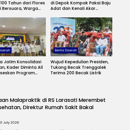
100 Tahun dari Flores
di Depok Kompak Pakai Baju
i Bersuara, Warga
Adat dan Kenali Akar
 Makna Budaya yang
Budaya Keluarga
akan
 Daerah
Berita Daerah
a Jatim Konsolidasi
Wujud Kepedulian Presiden,
, Kader Diminta All
Tukang Becak Trenggalek
kseskan Program
Terima 200 Becak Listrik
n
an Malapraktik di RS Larasati Merembet
sehatan, Direktur Rumah Sakit Bakal
0 July 2026