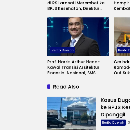
di RS Larasati Merembet ke
Hampir 
BPJS Kesehatan, Direktur
Kembal
Rumah Sakit Bakal Dipanggil
Ungkap
Terlup
Berita Daerah
Berita
Prof. Harris Arthur Hedar:
Gerindr
Kawal Transisi Arsitektur
Ramadan
Finansial Nasional, SMSI
Out Su
Gelar FGD Bahas RUU PFII di
Preside
Bali
Read Also
Kasus Duga
ke BPJS Ke
Dipanggil
Berita Daerah
3