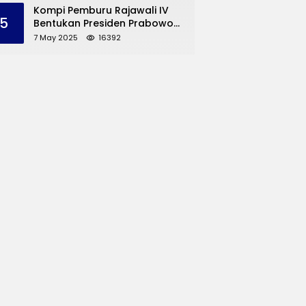
dan UMKM Trenggalek
Kompi Pemburu Rajawali IV
5
Bentukan Presiden Prabowo
Reuni
7 May 2025
16392