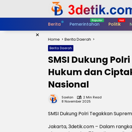
Skip
to
content
Berita
Pemerintahan
Politik
N
×
Home
Berita Daerah
Berita Daerah
SMSI Dukung Polr
Hukum dan Ciptak
Nasional
Saelan
2 Min Read
8 November 2025
SMSI Dukung Polri Tegakkan Suprema
Jakarta, 3detik.com – Dalam rangk