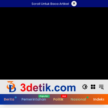
Skip
×
Scroll Untuk Baca Artikel
to
content
Berita
Pemerintahan
Politik
Nasional
Indeks B