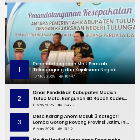
Penandatanganan MoU Pemkab
1
Tulungagung dan Kejaksaan Negeri
Permasalahan Hukum
16 May 2025
16447
Dinas Pendidikan Kabupaten Madiun
2
Tutup Mata, Bangunan SD Roboh Kades
Dermorejo Bangun Pakai Dana Pribadi
6 May 2025
16425
Desa Karang Anom Masuk 3 Kategori
3
Lomba Gotong Royong Provinsi Jatim, Ini
yang Disampaikan Sekda Trenggalek
6 May 2025
16412