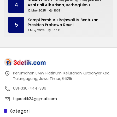
Novita Hardini Mengudang Pengusaha
4
Asal Bali Ajik Krisna, Berbagi Ilmu
Pengembangan Pariwisata dan UMKM
12 May 2025
16391
Trenggalek
Kompi Pemburu Rajawali IV Bentukan
5
Presiden Prabowo Reuni
7 May 2025
16391
Perumahan BMW Platinum, Kelurahan Kutoanyar Kec.
Tulungagung, Jawa Timur, 66215
081-330-444-386
tigadetik24@gmail.com
Kategori