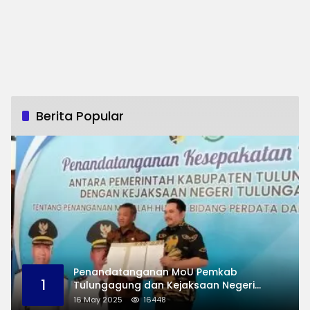
Berita Popular
Penandatanganan MoU Pemkab
1
Tulungagung dan Kejaksaan Negeri
Permasalahan Hukum
16 May 2025
16448