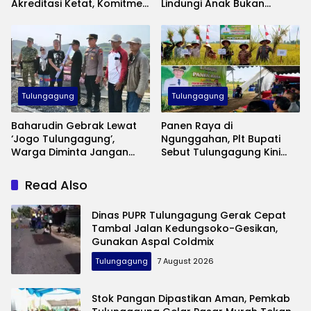
Akreditasi Ketat, Komitmen
Lindungi Anak Bukan
Jaga Mutu Pelayanan
Sekadar Seremoni
Kesehatan
Tulungagung
Tulungagung
Baharudin Gebrak Lewat
Panen Raya di
‘Jogo Tulungagung’,
Ngunggahan, Plt Bupati
Warga Diminta Jangan
Sebut Tulungagung Kini
Lagi Diam Saat Ada
Swasembada Pangan
Gangguan Keamanan
Read Also
Dinas PUPR Tulungagung Gerak Cepat
Tambal Jalan Kedungsoko-Gesikan,
Gunakan Aspal Coldmix
Tulungagung
7 August 2026
Stok Pangan Dipastikan Aman, Pemkab