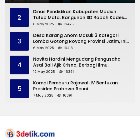
Dinas Pendidikan Kabupaten Madiun
2
Tutup Mata, Bangunan SD Roboh Kades
Dermorejo Bangun Pakai Dana Pribadi
6 May 2025
16425
Desa Karang Anom Masuk 3 Kategori
3
Lomba Gotong Royong Provinsi Jatim, Ini
yang Disampaikan Sekda Trenggalek
6 May 2025
16413
Novita Hardini Mengudang Pengusaha
4
Asal Bali Ajik Krisna, Berbagi Ilmu
Pengembangan Pariwisata dan UMKM
12 May 2025
16391
Trenggalek
Kompi Pemburu Rajawali IV Bentukan
5
Presiden Prabowo Reuni
7 May 2025
16391