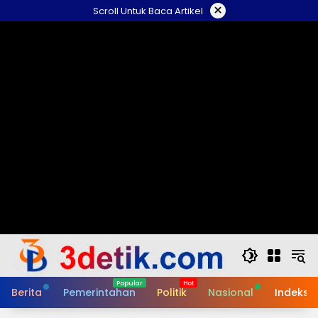
Skip
×
Scroll Untuk Baca Artikel
to
content
Berita
Pemerintahan
Politik
Nasional
Indeks B