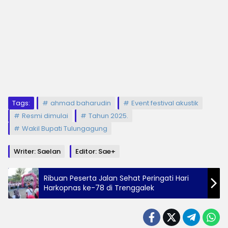
Tags:
ahmad baharudin
Event festival akustik
Resmi dimulai
Tahun 2025.
Wakil Bupati Tulungagung
Writer: Saelan
Editor: Sae+
Ribuan Peserta Jalan Sehat Peringati Hari
Harkopnas ke-78 di Trenggalek