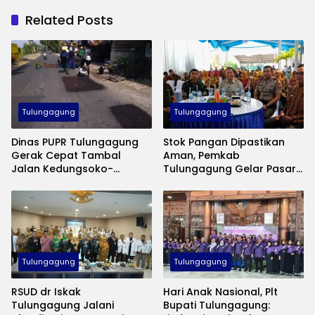
Related Posts
Tulungagung
Tulungagung
Dinas PUPR Tulungagung
Stok Pangan Dipastikan
Gerak Cepat Tambal
Aman, Pemkab
Jalan Kedungsoko-
Tulungagung Gelar Pasar
Gesikan, Gunakan Aspal
Murah Tekan Inflasi
Coldmix
Tulungagung
Tulungagung
RSUD dr Iskak
Hari Anak Nasional, Plt
Tulungagung Jalani
Bupati Tulungagung: