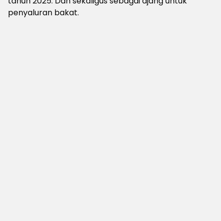
tahun 2025. Dan sekaligus sebagai ajang untuk
penyaluran bakat.