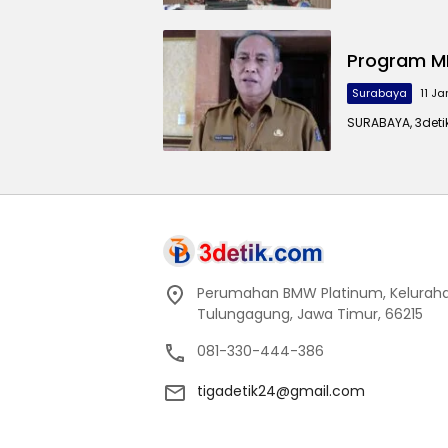
Program M
Surabaya
11 J
SURABAYA, 3det
Perumahan BMW Platinum, Keluraha
Tulungagung, Jawa Timur, 66215
081-330-444-386
tigadetik24@gmail.com