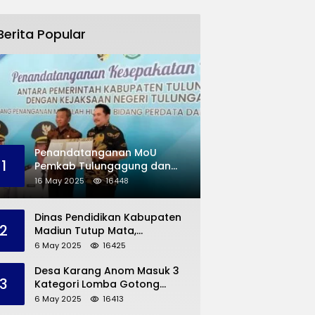
Berita Popular
Penandatanganan MoU
1
Pemkab Tulungagung dan
Kejaksaan Negeri
16 May 2025
16448
Permasalahan Hukum
Dinas Pendidikan Kabupaten
2
Madiun Tutup Mata,
Bangunan SD Roboh Kades
6 May 2025
16425
Dermorejo Bangun Pakai
Dana Pribadi
Desa Karang Anom Masuk 3
3
Kategori Lomba Gotong
Royong Provinsi Jatim, Ini
6 May 2025
16413
yang Disampaikan Sekda