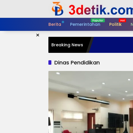
Skip
to
content
Berita
Pemerintahan
Politik
N
×
Breaking News
Dinas Pendidikan