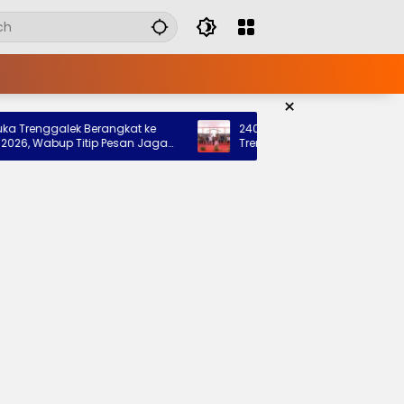
×
nggalek Berangkat ke
240 Siswa Siap Tempati Sekolah Ra
Wabup Titip Pesan Jaga
Trenggalek, Pemkab: Bukti Nyata Ne
rah
Hadir untuk Anak Kurang Mampu