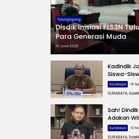
Tulungagung
Disdik Inisiasi FLS3N T
Para Generasi Muda
10 June 2025
Kadindik J
Siswa-Sisw
Surabaya
19 Ap
SURABAYA, 3deti
Sah! Dindi
Adakan Wis
Surabaya
10 M
SURABAYA, 3deti