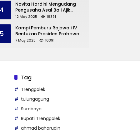
Trenggalek
Novita Hardini Mengudang
4
Pengusaha Asal Bali Ajik
Krisna, Berbagi Ilmu
12 May 2025
16391
Pengembangan Pariwisata
dan UMKM Trenggalek
Kompi Pemburu Rajawali IV
5
Bentukan Presiden Prabowo
Reuni
7 May 2025
16391
Tag
Trenggalek
tulungagung
Surabaya
Bupati Trenggalek
ahmad baharudin