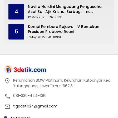
Novita Hardini Mengudang Pengusaha
4
Asal Bali Ajik Krisna, Berbagi Ilmu
Pengembangan Pariwisata dan UMKM
12 May 2025
16391
Trenggalek
Kompi Pemburu Rajawali IV Bentukan
5
Presiden Prabowo Reuni
7 May 2025
16391
Perumahan BMW Platinum, Kelurahan Kutoanyar Kec.
Tulungagung, Jawa Timur, 66215
081-330-444-386
tigadetik24@gmail.com