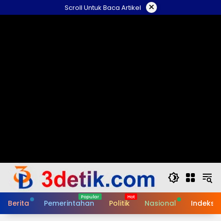
Skip
×
Scroll Untuk Baca Artikel
to
content
Berita
Pemerintahan
Politik
Nasional
Indeks B