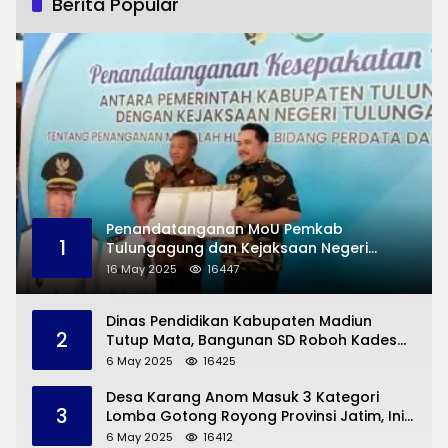
Berita Popular
Penandatanganan MoU Pemkab
1
Tulungagung dan Kejaksaan Negeri
Permasalahan Hukum
16 May 2025
16447
Dinas Pendidikan Kabupaten Madiun
2
Tutup Mata, Bangunan SD Roboh Kades
Dermorejo Bangun Pakai Dana Pribadi
6 May 2025
16425
Desa Karang Anom Masuk 3 Kategori
3
Lomba Gotong Royong Provinsi Jatim, Ini
yang Disampaikan Sekda Trenggalek
6 May 2025
16412