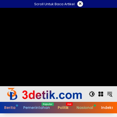
Skip
×
Scroll Untuk Baca Artikel
to
content
Berita
Pemerintahan
Politik
Nasional
Indeks B