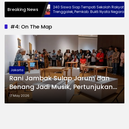
ngkat ke
240 Siswa Siap Tempati Sekolah Rakyat
Breaking News
Pesan Jaga
Trenggalek, Pemkab: Bukti Nyata Negara
Hadir untuk Anak Kurang Mampu
#4: On The Map
Jakarta
Rani Jambak Sulap Jarum dan
Benang Jadi Musik, Pertunjukan
“Mamasak Asa” Hipnotis
17 May 2026
Pengunjung Galeri Nasional