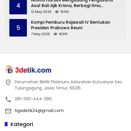
Novita Hardini Mengudang Pengusaha
4
Asal Bali Ajik Krisna, Berbagi Ilmu
Pengembangan Pariwisata dan UMKM
12 May 2025
16391
Trenggalek
Kompi Pemburu Rajawali IV Bentukan
5
Presiden Prabowo Reuni
7 May 2025
16391
Perumahan BMW Platinum, Kelurahan Kutoanyar Kec.
Tulungagung, Jawa Timur, 66215
081-330-444-386
tigadetik24@gmail.com
Kategori