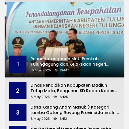
Penandatanganan MoU Pemkab
1
Tulungagung dan Kejaksaan Negeri
Permasalahan Hukum
16 May 2025
16447
Dinas Pendidikan Kabupaten Madiun
2
Tutup Mata, Bangunan SD Roboh Kades
Dermorejo Bangun Pakai Dana Pribadi
6 May 2025
16425
Desa Karang Anom Masuk 3 Kategori
3
Lomba Gotong Royong Provinsi Jatim, Ini
yang Disampaikan Sekda Trenggalek
6 May 2025
16412