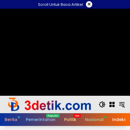
Skip
×
Scroll Untuk Baca Artikel
to
content
Berita
Pemerintahan
Politik
Nasional
Indeks B