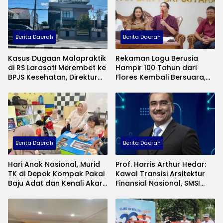
Berita Daerah
Berita Daerah
Kasus Dugaan Malapraktik
Rekaman Lagu Berusia
di RS Larasati Merembet ke
Hampir 100 Tahun dari
BPJS Kesehatan, Direktur
Flores Kembali Bersuara,
Rumah Sakit Bakal
Warga Ungkap Makna
Dipanggil
Budaya yang Terlupakan
Berita Daerah
Berita Daerah
Hari Anak Nasional, Murid
Prof. Harris Arthur Hedar:
TK di Depok Kompak Pakai
Kawal Transisi Arsitektur
Baju Adat dan Kenali Akar
Finansial Nasional, SMSI
Budaya Keluarga
Gelar FGD Bahas RUU PFII
di Bali