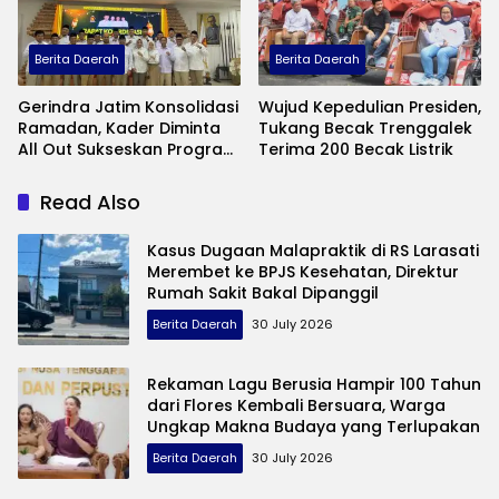
Berita Daerah
Berita Daerah
Gerindra Jatim Konsolidasi
Wujud Kepedulian Presiden,
Ramadan, Kader Diminta
Tukang Becak Trenggalek
All Out Sukseskan Program
Terima 200 Becak Listrik
Presiden
Read Also
Kasus Dugaan Malapraktik di RS Larasati
Merembet ke BPJS Kesehatan, Direktur
Rumah Sakit Bakal Dipanggil
Berita Daerah
30 July 2026
Rekaman Lagu Berusia Hampir 100 Tahun
dari Flores Kembali Bersuara, Warga
Ungkap Makna Budaya yang Terlupakan
Berita Daerah
30 July 2026