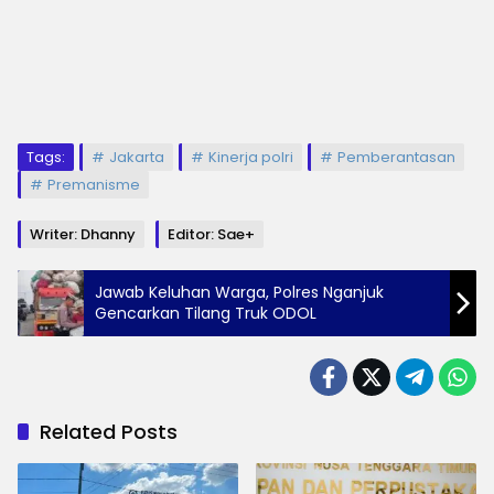
Tags:
Jakarta
Kinerja polri
Pemberantasan
Premanisme
Writer: Dhanny
Editor: Sae+
Jawab Keluhan Warga, Polres Nganjuk
Gencarkan Tilang Truk ODOL
Related Posts