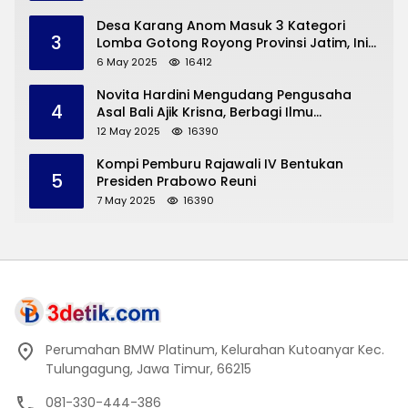
Desa Karang Anom Masuk 3 Kategori
3
Lomba Gotong Royong Provinsi Jatim, Ini
yang Disampaikan Sekda Trenggalek
6 May 2025
16412
Novita Hardini Mengudang Pengusaha
4
Asal Bali Ajik Krisna, Berbagi Ilmu
Pengembangan Pariwisata dan UMKM
12 May 2025
16390
Trenggalek
Kompi Pemburu Rajawali IV Bentukan
5
Presiden Prabowo Reuni
7 May 2025
16390
Perumahan BMW Platinum, Kelurahan Kutoanyar Kec.
Tulungagung, Jawa Timur, 66215
081-330-444-386