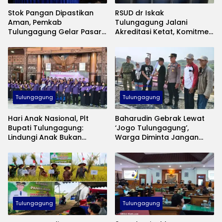
Stok Pangan Dipastikan
RSUD dr Iskak
Aman, Pemkab
Tulungagung Jalani
Tulungagung Gelar Pasar
Akreditasi Ketat, Komitmen
Murah Tekan Inflasi
Jaga Mutu Pelayanan
Kesehatan
Tulungagung
Tulungagung
Hari Anak Nasional, Plt
Baharudin Gebrak Lewat
Bupati Tulungagung:
‘Jogo Tulungagung’,
Lindungi Anak Bukan
Warga Diminta Jangan
Sekadar Seremoni
Lagi Diam Saat Ada
Gangguan Keamanan
Tulungagung
Tulungagung