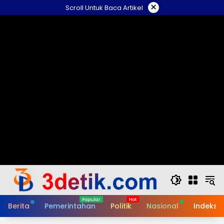
Skip
×
Scroll Untuk Baca Artikel
to
content
Berita
Pemerintahan
Politik
Nasional
Indeks B