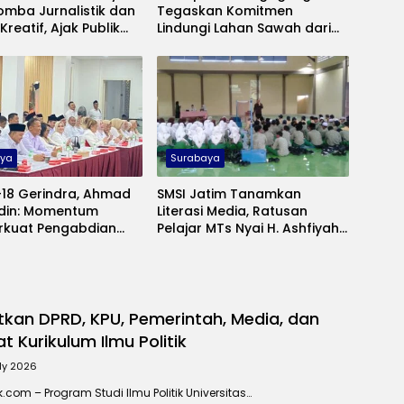
omba Jurnalistik dan
Tegaskan Komitmen
Kreatif, Ajak Publik
Lindungi Lahan Sawah dari
Pengabdian TNI di
Alih Fungsi
a
aya
Surabaya
-18 Gerindra, Ahmad
SMSI Jatim Tanamkan
din: Momentum
Literasi Media, Ratusan
kuat Pengabdian
Pelajar MTs Nyai H. Ashfiyah
 Masyarakat
Ikuti Pelatihan Jurnalistik
tkan DPRD, KPU, Pemerintah, Media, dan
t Kurikulum Ilmu Politik
uly 2026
.com – Program Studi Ilmu Politik Universitas…