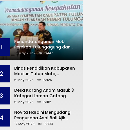
Penandatanganan MoU
1
Pemkab Tulungagung dan
Kejaksaan Negeri
16 May 2025
16447
Permasalahan Hukum
Dinas Pendidikan Kabupaten
2
Madiun Tutup Mata,
Bangunan SD Roboh Kades
6 May 2025
16425
Dermorejo Bangun Pakai
Dana Pribadi
Desa Karang Anom Masuk 3
3
Kategori Lomba Gotong
Royong Provinsi Jatim, Ini
6 May 2025
16412
yang Disampaikan Sekda
Trenggalek
Novita Hardini Mengudang
4
Pengusaha Asal Bali Ajik
Krisna, Berbagi Ilmu
12 May 2025
16390
Pengembangan Pariwisata