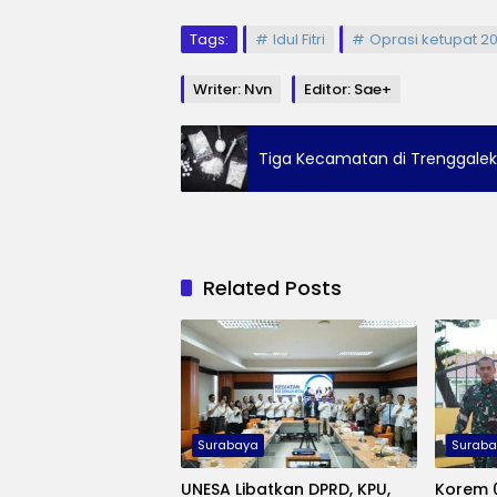
Tags:
Idul Fitri
Oprasi ketupat 2
Writer: Nvn
Editor: Sae+
Tiga Kecamatan di Trenggalek
Related Posts
Surabaya
Surab
UNESA Libatkan DPRD, KPU,
Korem 