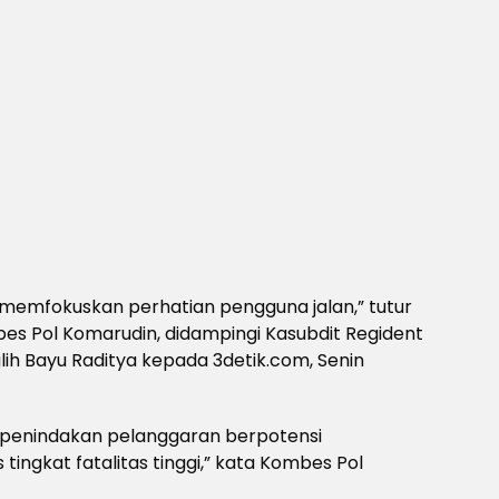
r memfokuskan perhatian pengguna jalan,” tutur
mbes Pol Komarudin, didampingi Kasubdit Regident
lih Bayu Raditya kepada 3detik.com, Senin
gus penindakan pelanggaran berpotensi
tingkat fatalitas tinggi,” kata Kombes Pol