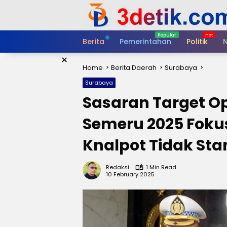
Skip
to
content
Berita
Pemerintahan
Politik
N
×
Home
Berita Daerah
Surabaya
Surabaya
Sasaran Target O
Semeru 2025 Fok
Knalpot Tidak Sta
Redaksi
1 Min Read
10 February 2025