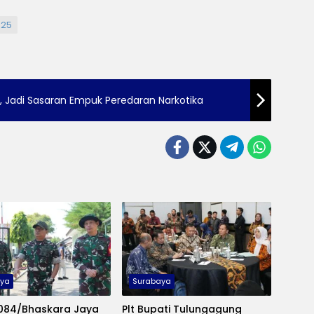
025
, Jadi Sasaran Empuk Peredaran Narkotika
aya
Surabaya
084/Bhaskara Jaya
Plt Bupati Tulungagung