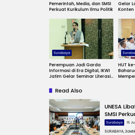
Pemerintah, Media, dan SMSI
Gelar L
Perkuat Kurikulum Ilmu Politik
Konten 
Rekam 
Madur
Surabaya
Surab
Perempuan Jadi Garda
HUT ke
Informasi di Era Digital, IKWI
Baharu
Jatim Gelar Seminar Literasi
Memper
Media
kepada
Read Also
UNESA Liba
SMSI Perkua
Surabaya
15 J
SURABAYA, 3detik