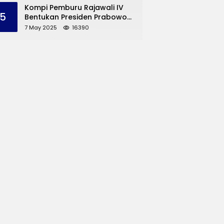
dan UMKM Trenggalek
Kompi Pemburu Rajawali IV
5
Bentukan Presiden Prabowo
Reuni
7 May 2025
16390