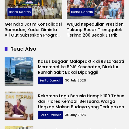
Berita Daerah
Berita Daerah
Gerindra Jatim Konsolidasi
Wujud Kepedulian Presiden,
Ramadan, Kader Diminta
Tukang Becak Trenggalek
All Out Sukseskan Program
Terima 200 Becak Listrik
Presiden
Read Also
Kasus Dugaan Malapraktik di RS Larasati
Merembet ke BPJS Kesehatan, Direktur
Rumah Sakit Bakal Dipanggil
Berita Daerah
30 July 2026
Rekaman Lagu Berusia Hampir 100 Tahun
dari Flores Kembali Bersuara, Warga
Ungkap Makna Budaya yang Terlupakan
Berita Daerah
30 July 2026