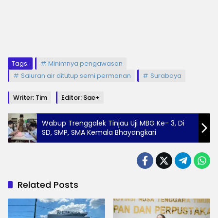
Tags:
Minimnya pengawasan
Saluran air ditutup semi permanan
Surabaya
Writer: Tim
Editor: Sae+
Wabup Trenggalek Tinjau Uji MBG Ke- 3, Di
SD, SMP, SMA Kemala Bhayangkari
Related Posts