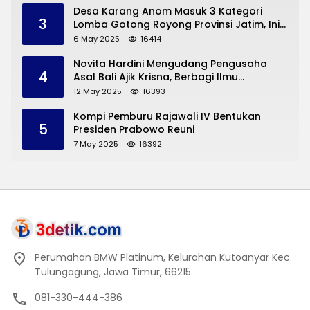
Desa Karang Anom Masuk 3 Kategori
3
Lomba Gotong Royong Provinsi Jatim, Ini
yang Disampaikan Sekda Trenggalek
6 May 2025
16414
Novita Hardini Mengudang Pengusaha
4
Asal Bali Ajik Krisna, Berbagi Ilmu
Pengembangan Pariwisata dan UMKM
12 May 2025
16393
Trenggalek
Kompi Pemburu Rajawali IV Bentukan
5
Presiden Prabowo Reuni
7 May 2025
16392
Perumahan BMW Platinum, Kelurahan Kutoanyar Kec.
Tulungagung, Jawa Timur, 66215
081-330-444-386