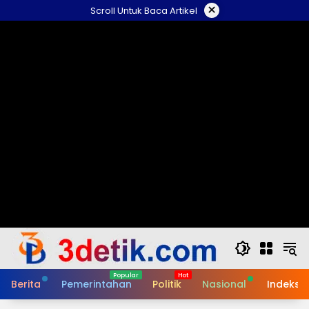
Skip
×
Scroll Untuk Baca Artikel
to
content
Berita
Pemerintahan
Politik
Nasional
Indeks B