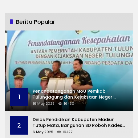
Berita Popular
Penandatanganan MoU Pemkab
1
Tulungagung dan Kejaksaan Negeri
Permasalahan Hukum
16 May 2025
16450
Dinas Pendidikan Kabupaten Madiun
2
Tutup Mata, Bangunan SD Roboh Kades
Dermorejo Bangun Pakai Dana Pribadi
6 May 2025
16427