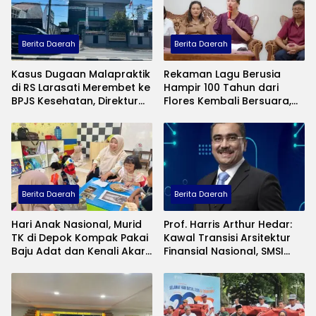
Berita Daerah
Berita Daerah
Kasus Dugaan Malapraktik
Rekaman Lagu Berusia
di RS Larasati Merembet ke
Hampir 100 Tahun dari
BPJS Kesehatan, Direktur
Flores Kembali Bersuara,
Rumah Sakit Bakal
Warga Ungkap Makna
Dipanggil
Budaya yang Terlupakan
Berita Daerah
Berita Daerah
Hari Anak Nasional, Murid
Prof. Harris Arthur Hedar:
TK di Depok Kompak Pakai
Kawal Transisi Arsitektur
Baju Adat dan Kenali Akar
Finansial Nasional, SMSI
Budaya Keluarga
Gelar FGD Bahas RUU PFII
di Bali