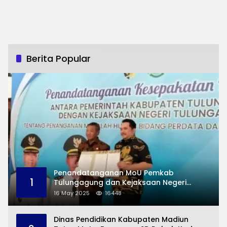
Berita Popular
Penandatanganan MoU Pemkab
1
Tulungagung dan Kejaksaan Negeri
Permasalahan Hukum
16 May 2025
16448
Dinas Pendidikan Kabupaten Madiun