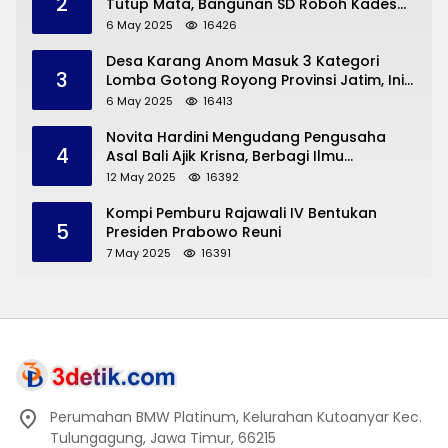
2
Tutup Mata, Bangunan SD Roboh Kades
Dermorejo Bangun Pakai Dana Pribadi
6 May 2025
16426
Desa Karang Anom Masuk 3 Kategori
3
Lomba Gotong Royong Provinsi Jatim, Ini
yang Disampaikan Sekda Trenggalek
6 May 2025
16413
Novita Hardini Mengudang Pengusaha
4
Asal Bali Ajik Krisna, Berbagi Ilmu
Pengembangan Pariwisata dan UMKM
12 May 2025
16392
Trenggalek
Kompi Pemburu Rajawali IV Bentukan
5
Presiden Prabowo Reuni
7 May 2025
16391
Perumahan BMW Platinum, Kelurahan Kutoanyar Kec.
Tulungagung, Jawa Timur, 66215