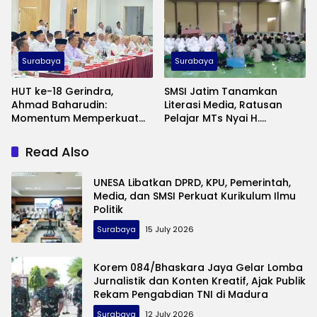
Surabaya
Surabaya
HUT ke-18 Gerindra,
SMSI Jatim Tanamkan
Ahmad Baharudin:
Literasi Media, Ratusan
Momentum Memperkuat
Pelajar MTs Nyai H.
Pengabdian kepada
Ashfiyah Ikuti Pelatihan
Masyarakat
Jurnalistik
Read Also
UNESA Libatkan DPRD, KPU, Pemerintah,
Media, dan SMSI Perkuat Kurikulum Ilmu
Politik
Surabaya
15 July 2026
Korem 084/Bhaskara Jaya Gelar Lomba
Jurnalistik dan Konten Kreatif, Ajak Publik
Rekam Pengabdian TNI di Madura
Surabaya
12 July 2026