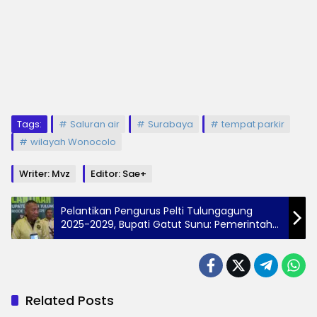
Tags:
Saluran air
Surabaya
tempat parkir
wilayah Wonocolo
Writer: Mvz
Editor: Sae+
Pelantikan Pengurus Pelti Tulungagung
2025-2029, Bupati Gatut Sunu: Pemerintah
Siap Dukung Anggaran
Related Posts