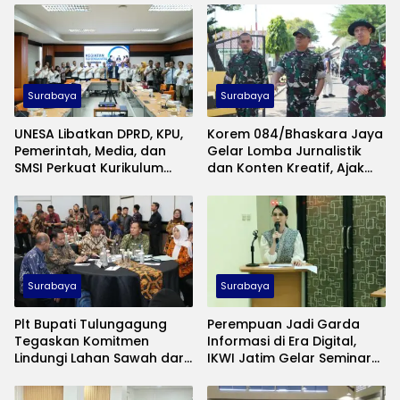
Surabaya
Surabaya
UNESA Libatkan DPRD, KPU,
Korem 084/Bhaskara Jaya
Pemerintah, Media, dan
Gelar Lomba Jurnalistik
SMSI Perkuat Kurikulum
dan Konten Kreatif, Ajak
Ilmu Politik
Publik Rekam Pengabdian
TNI di Madura
Surabaya
Surabaya
Plt Bupati Tulungagung
Perempuan Jadi Garda
Tegaskan Komitmen
Informasi di Era Digital,
Lindungi Lahan Sawah dari
IKWI Jatim Gelar Seminar
Alih Fungsi
Literasi Media