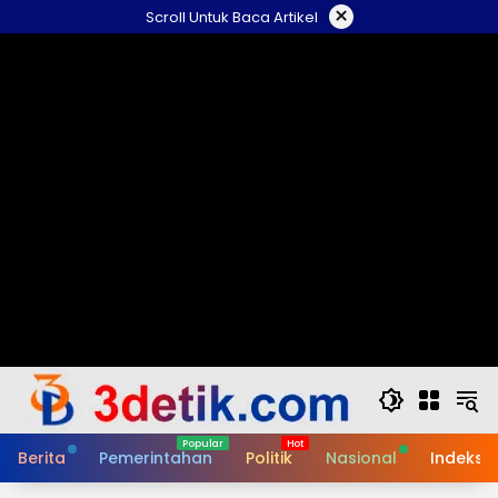
Skip
×
Scroll Untuk Baca Artikel
to
content
Berita
Pemerintahan
Politik
Nasional
Indeks B