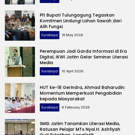
Plt Bupati Tulungagung Tegaskan
Komitmen Lindungi Lahan Sawah dari
Alih Fungsi
Surabaya
18 May 2026
Perempuan Jadi Garda Informasi di Era
Digital, IKWI Jatim Gelar Seminar Literasi
Media
Surabaya
10 April 2026
HUT ke-18 Gerindra, Ahmad Baharudin:
Momentum Memperkuat Pengabdian
kepada Masyarakat
Surabaya
6 February 2026
SMSI Jatim Tanamkan Literasi Media,
Ratusan Pelajar MTs Nyai H. Ashfiyah
Ikuti Pelatihan Jurnalistik