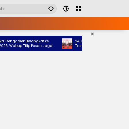
×
nggalek Berangkat ke
240 Siswa Siap Tempati Sekolah Ra
abup Titip Pesan Jaga
Trenggalek, Pemkab: Bukti Nyata Ne
rah
Hadir untuk Anak Kurang Mampu