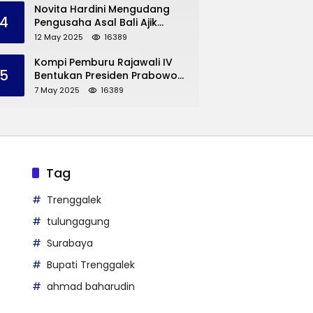
Trenggalek
Novita Hardini Mengudang
4
Pengusaha Asal Bali Ajik
Krisna, Berbagi Ilmu
12 May 2025
16389
Pengembangan Pariwisata
dan UMKM Trenggalek
Kompi Pemburu Rajawali IV
5
Bentukan Presiden Prabowo
Reuni
7 May 2025
16389
Tag
Trenggalek
tulungagung
Surabaya
Bupati Trenggalek
ahmad baharudin