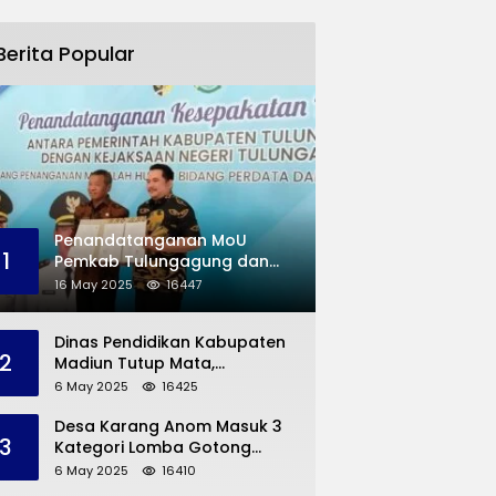
Berita Popular
Penandatanganan MoU
1
Pemkab Tulungagung dan
Kejaksaan Negeri
16 May 2025
16447
Permasalahan Hukum
Dinas Pendidikan Kabupaten
2
Madiun Tutup Mata,
Bangunan SD Roboh Kades
6 May 2025
16425
Dermorejo Bangun Pakai
Dana Pribadi
Desa Karang Anom Masuk 3
3
Kategori Lomba Gotong
Royong Provinsi Jatim, Ini
6 May 2025
16410
yang Disampaikan Sekda