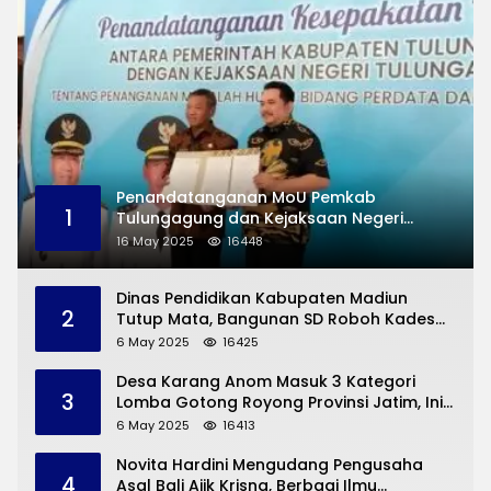
Penandatanganan MoU Pemkab
1
Tulungagung dan Kejaksaan Negeri
Permasalahan Hukum
16 May 2025
16448
Dinas Pendidikan Kabupaten Madiun
2
Tutup Mata, Bangunan SD Roboh Kades
Dermorejo Bangun Pakai Dana Pribadi
6 May 2025
16425
Desa Karang Anom Masuk 3 Kategori
3
Lomba Gotong Royong Provinsi Jatim, Ini
yang Disampaikan Sekda Trenggalek
6 May 2025
16413
Novita Hardini Mengudang Pengusaha
4
Asal Bali Ajik Krisna, Berbagi Ilmu