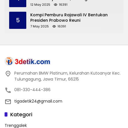
Pengembangan Pariwisata dan UMKM
12 May 2025
16391
Trenggalek
Kompi Pemburu Rajawali IV Bentukan
5
Presiden Prabowo Reuni
7 May 2025
16391
Perumahan BMW Platinum, Kelurahan Kutoanyar Kec.
Tulungagung, Jawa Timur, 66215
081-330-444-386
tigadetik24@gmail.com
Kategori
Trenggalek