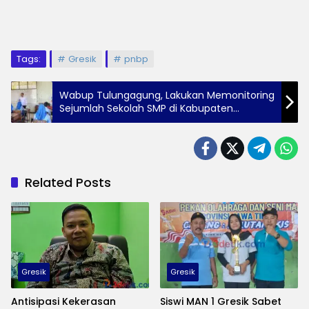
Tags:
Gresik
pnbp
Wabup Tulungagung, Lakukan Memonitoring
Sejumlah Sekolah SMP di Kabupaten
Tulungagung
Related Posts
Gresik
Gresik
Antisipasi Kekerasan
Siswi MAN 1 Gresik Sabet