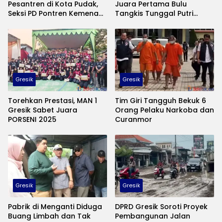
Pesantren di Kota Pudak,
Juara Pertama Bulu
Seksi PD Pontren Kemenag
Tangkis Tunggal Putri
Gresik Lakukan Pembinaan
Porseni MA Tingkat Provinsi
dan Himbauan
Jatim
Gresik
Gresik
Torehkan Prestasi, MAN 1
Tim Giri Tangguh Bekuk 6
Gresik Sabet Juara
Orang Pelaku Narkoba dan
PORSENI 2025
Curanmor
Gresik
Gresik
Pabrik di Menganti Diduga
DPRD Gresik Soroti Proyek
Buang Limbah dan Tak
Pembangunan Jalan