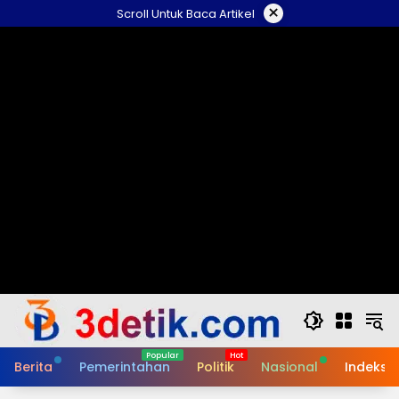
Skip
×
Scroll Untuk Baca Artikel
to
content
Berita
Pemerintahan
Politik
Nasional
Indeks B