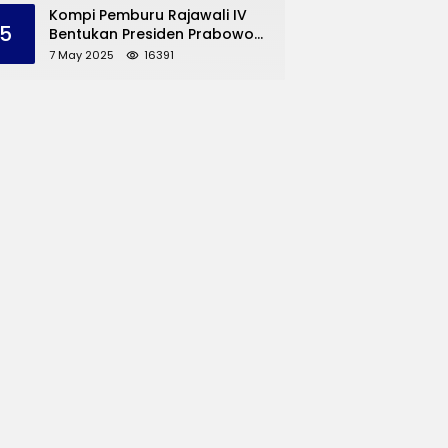
dan UMKM Trenggalek
Kompi Pemburu Rajawali IV
5
Bentukan Presiden Prabowo
Reuni
7 May 2025
16391