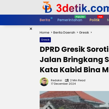
Skip
to
content
Berita
Pemerintahan
Politik
N
×
Home
Berita Daerah
Gresik
Gresik
DPRD Gresik Soro
Jalan Bringkang 
Kata Kabid Bina 
Redaksi
2 Min Read
17 December 2024