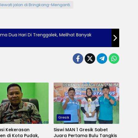
lewati jalan di Bringkang-Menganti.
lama Dua Hari Di Trenggalek, Melihat Banyak
Gresik
asi Kekerasan
Siswi MAN 1 Gresik Sabet
en di Kota Pudak,
Juara Pertama Bulu Tangkis