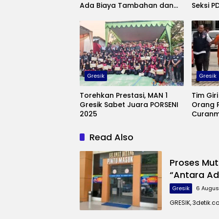
Ada Biaya Tambahan dan
Seksi 
Tidak”
Gresik
dan Hi
Gresik
Gresik
Torehkan Prestasi, MAN 1
Tim Gir
Gresik Sabet Juara PORSENI
Orang 
2025
Curan
Read Also
Proses Mut
“Antara Ad
Gresik
6 Augus
GRESIK, 3detik