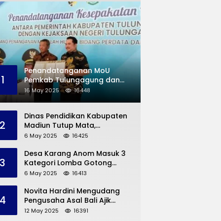
Penandatanganan MoU
1
Pemkab Tulungagung dan
Kejaksaan Negeri
16 May 2025
16448
Permasalahan Hukum
Dinas Pendidikan Kabupaten
2
Madiun Tutup Mata,
Bangunan SD Roboh Kades
6 May 2025
16425
Dermorejo Bangun Pakai
Dana Pribadi
Desa Karang Anom Masuk 3
3
Kategori Lomba Gotong
Royong Provinsi Jatim, Ini
6 May 2025
16413
yang Disampaikan Sekda
Trenggalek
Novita Hardini Mengudang
4
Pengusaha Asal Bali Ajik
Krisna, Berbagi Ilmu
12 May 2025
16391
Pengembangan Pariwisata