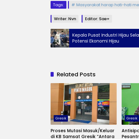
Tags:
Masyarakat harap hati-hati me
Writer: Nvn
Editor: Sae+
Kepala Pusat Industri Hijau Se
Potensi Ekonomi Hijau
Related Posts
Gresik
Gresik
Proses Mutasi Masuk/Keluar
Antisip
di KB Samsat Gresik “Antara
Pesantr