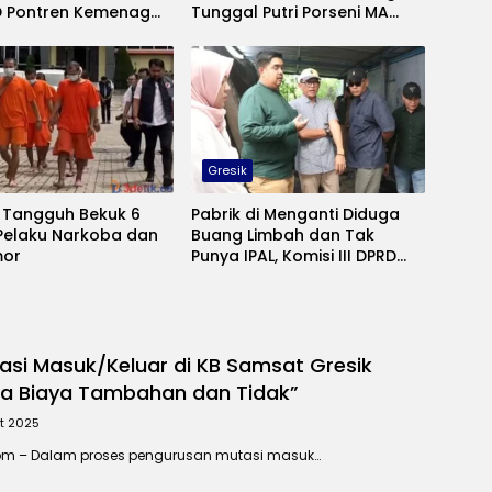
PD Pontren Kemenag
Tunggal Putri Porseni MA
 Lakukan Pembinaan
Tingkat Provinsi Jatim
mbauan
Gresik
i Tangguh Bekuk 6
Pabrik di Menganti Diduga
Pelaku Narkoba dan
Buang Limbah dan Tak
mor
Punya IPAL, Komisi III DPRD
Gresik Adakan Sidak
asi Masuk/Keluar di KB Samsat Gresik
a Biaya Tambahan dan Tidak”
t 2025
.com – Dalam proses pengurusan mutasi masuk…