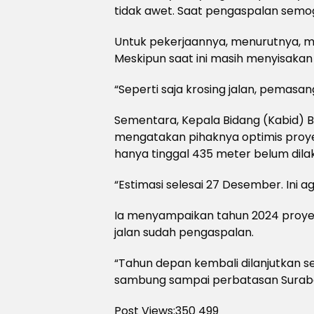
tidak awet. Saat pengaspalan semog
Untuk pekerjaannya, menurutnya, m
Meskipun saat ini masih menyisakan
“Seperti saja krosing jalan, pemasa
Sementara, Kepala Bidang (Kabid)
mengatakan pihaknya optimis proyek
hanya tinggal 435 meter belum dil
“Estimasi selesai 27 Desember. Ini a
Ia menyampaikan tahun 2024 proyek
jalan sudah pengaspalan.
“Tahun depan kembali dilanjutkan s
sambung sampai perbatasan Suraba
Post Views:350
499