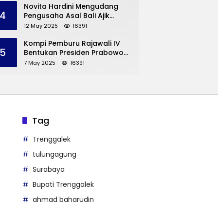
Trenggalek
Novita Hardini Mengudang
4
Pengusaha Asal Bali Ajik
Krisna, Berbagi Ilmu
12 May 2025
16391
Pengembangan Pariwisata
dan UMKM Trenggalek
Kompi Pemburu Rajawali IV
5
Bentukan Presiden Prabowo
Reuni
7 May 2025
16391
Tag
Trenggalek
tulungagung
Surabaya
Bupati Trenggalek
ahmad baharudin