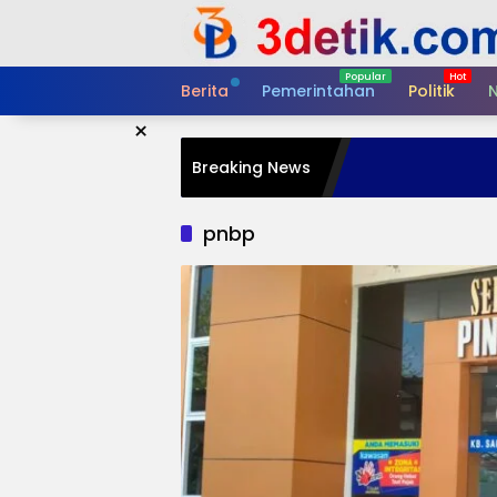
Skip
to
content
Berita
Pemerintahan
Politik
N
×
Breaking News
pnbp