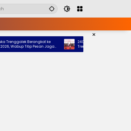
×
enggalek Berangkat ke
240 Siswa Siap Tempati Sekolah Ra
Wabup Titip Pesan Jaga
Trenggalek, Pemkab: Bukti Nyata N
erah
Hadir untuk Anak Kurang Mampu