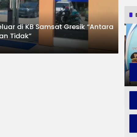
luar di KB Samsat Gresik “Antara
an Tidak”