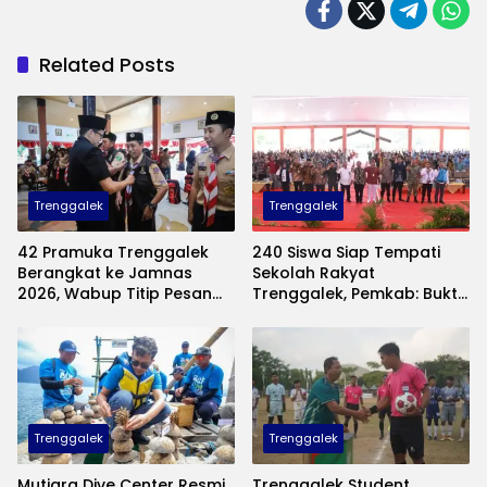
Related Posts
Trenggalek
Trenggalek
42 Pramuka Trenggalek
240 Siswa Siap Tempati
Berangkat ke Jamnas
Sekolah Rakyat
2026, Wabup Titip Pesan
Trenggalek, Pemkab: Bukti
Jaga Nama Baik Daerah
Nyata Negara Hadir untuk
Anak Kurang Mampu
Trenggalek
Trenggalek
Mutiara Dive Center Resmi
Trenggalek Student