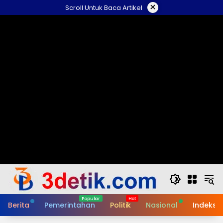
Skip
×
Scroll Untuk Baca Artikel
to
content
Berita
Pemerintahan
Politik
Nasional
Indeks B