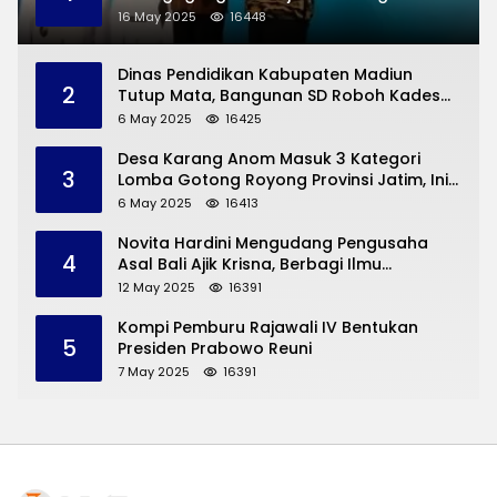
Permasalahan Hukum
16 May 2025
16448
Dinas Pendidikan Kabupaten Madiun
2
Tutup Mata, Bangunan SD Roboh Kades
Dermorejo Bangun Pakai Dana Pribadi
6 May 2025
16425
Desa Karang Anom Masuk 3 Kategori
3
Lomba Gotong Royong Provinsi Jatim, Ini
yang Disampaikan Sekda Trenggalek
6 May 2025
16413
Novita Hardini Mengudang Pengusaha
4
Asal Bali Ajik Krisna, Berbagi Ilmu
Pengembangan Pariwisata dan UMKM
12 May 2025
16391
Trenggalek
Kompi Pemburu Rajawali IV Bentukan
5
Presiden Prabowo Reuni
7 May 2025
16391