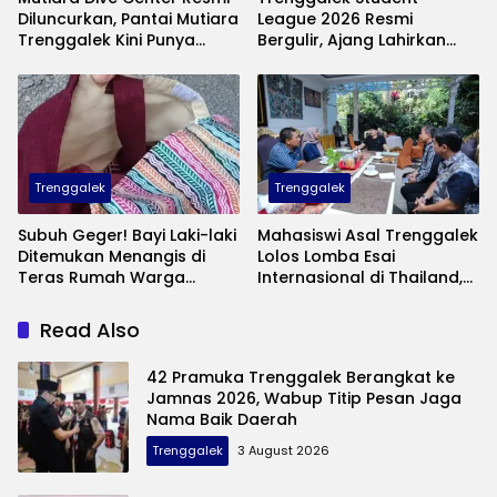
Diluncurkan, Pantai Mutiara
League 2026 Resmi
Trenggalek Kini Punya
Bergulir, Ajang Lahirkan
Wisata Bawah Laut
Bibit Pesepak Bola Muda
Andalan
Perebutkan Piala Bupati
Trenggalek
Trenggalek
Subuh Geger! Bayi Laki-laki
Mahasiswi Asal Trenggalek
Ditemukan Menangis di
Lolos Lomba Esai
Teras Rumah Warga
Internasional di Thailand,
Banaran, Polisi Selidiki
Inovasinya Bikin Bangga
Pelaku Pembuangan
Mas Ipin
Read Also
42 Pramuka Trenggalek Berangkat ke
Jamnas 2026, Wabup Titip Pesan Jaga
Nama Baik Daerah
Trenggalek
3 August 2026