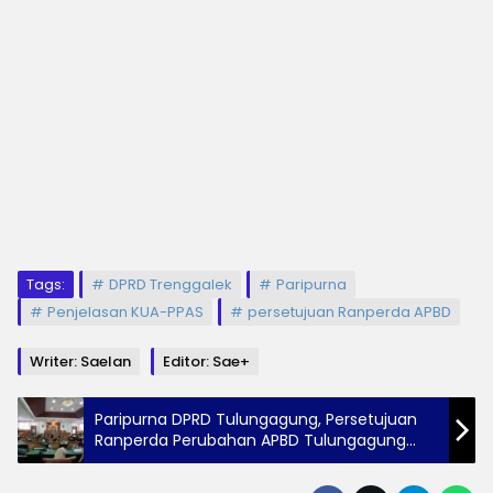
Tags:
DPRD Trenggalek
Paripurna
Penjelasan KUA-PPAS
persetujuan Ranperda APBD
Writer: Saelan
Editor: Sae+
Paripurna DPRD Tulungagung, Persetujuan
Ranperda Perubahan APBD Tulungagung
Tahun Anggaran 2025