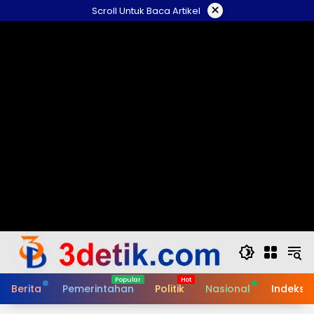
Skip
×
Scroll Untuk Baca Artikel
to
content
Berita
Pemerintahan
Politik
Nasional
Indeks B