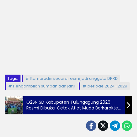
Tags:
Komarudin secara resmi jadi anggota DPRD
Pengambilan sumpah dan janji
periode 2024–2029
O2SN SD Kabupaten Tulungagung 2026
Resmi Dibuka, Cetak Atlet Muda Berkarakter
dan Berprestasi