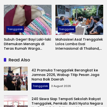
Wisata Bawah Laut
Bibit Pesepak Bola Muda
Andalan
Perebutkan Piala Bupati
Trenggalek
Trenggalek
Subuh Geger! Bayi Laki-laki
Mahasiswi Asal Trenggalek
Ditemukan Menangis di
Lolos Lomba Esai
Teras Rumah Warga
Internasional di Thailand,
Banaran, Polisi Selidiki
Inovasinya Bikin Bangga
Pelaku Pembuangan
Mas Ipin
Read Also
42 Pramuka Trenggalek Berangkat ke
Jamnas 2026, Wabup Titip Pesan Jaga
Nama Baik Daerah
Trenggalek
3 August 2026
240 Siswa Siap Tempati Sekolah Rakyat
Trenggalek, Pemkab: Bukti Nyata Negara