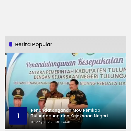
Berita Popular
Penandatanganan MoU Pemkab
1
Tulungagung dan Kejaksaan Negeri
Permasalahan Hukum
16 May 2025
16448