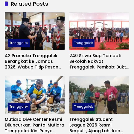
Related Posts
Trenggalek
Trenggalek
42 Pramuka Trenggalek
240 Siswa Siap Tempati
Berangkat ke Jamnas
Sekolah Rakyat
2026, Wabup Titip Pesan
Trenggalek, Pemkab: Bukti
Jaga Nama Baik Daerah
Nyata Negara Hadir untuk
Anak Kurang Mampu
Trenggalek
Trenggalek
Mutiara Dive Center Resmi
Trenggalek Student
Diluncurkan, Pantai Mutiara
League 2026 Resmi
Trenggalek Kini Punya
Bergulir, Ajang Lahirkan