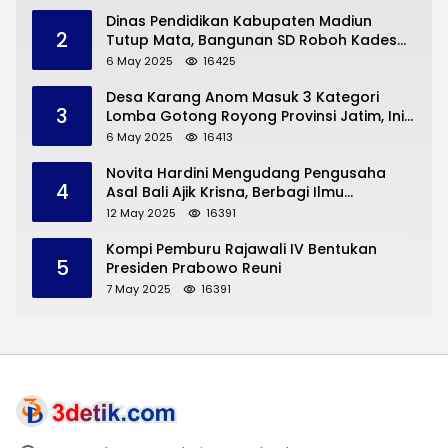
Dinas Pendidikan Kabupaten Madiun
2
Tutup Mata, Bangunan SD Roboh Kades
Dermorejo Bangun Pakai Dana Pribadi
6 May 2025
16425
Desa Karang Anom Masuk 3 Kategori
3
Lomba Gotong Royong Provinsi Jatim, Ini
yang Disampaikan Sekda Trenggalek
6 May 2025
16413
Novita Hardini Mengudang Pengusaha
4
Asal Bali Ajik Krisna, Berbagi Ilmu
Pengembangan Pariwisata dan UMKM
12 May 2025
16391
Trenggalek
Kompi Pemburu Rajawali IV Bentukan
5
Presiden Prabowo Reuni
7 May 2025
16391