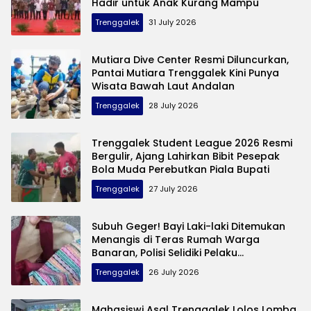
Hadir untuk Anak Kurang Mampu
Trenggalek
31 July 2026
Mutiara Dive Center Resmi Diluncurkan,
Pantai Mutiara Trenggalek Kini Punya
Wisata Bawah Laut Andalan
Trenggalek
28 July 2026
Trenggalek Student League 2026 Resmi
Bergulir, Ajang Lahirkan Bibit Pesepak
Bola Muda Perebutkan Piala Bupati
Trenggalek
27 July 2026
Subuh Geger! Bayi Laki-laki Ditemukan
Menangis di Teras Rumah Warga
Banaran, Polisi Selidiki Pelaku
Pembuangan
Trenggalek
26 July 2026
Mahasiswi Asal Trenggalek Lolos Lomba