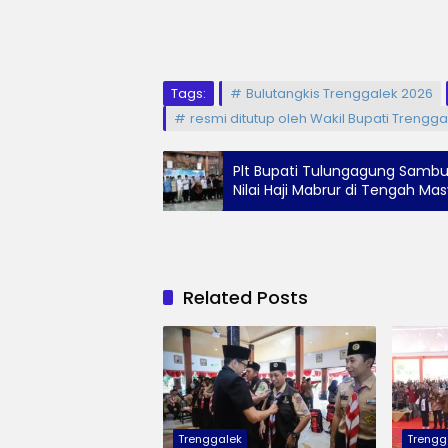
Tags:
Bulutangkis Trenggalek 2026
resmi ditutup oleh Wakil Bupati Trengga
Plt Bupati Tulungagung Sambu
Nilai Haji Mabrur di Tengah Ma
Related Posts
Trenggalek
Trengg