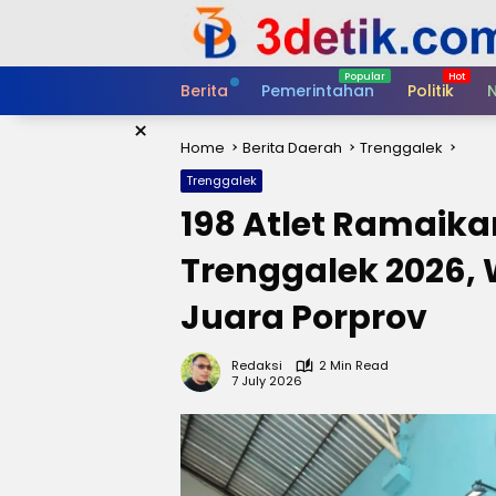
Skip
to
content
Berita
Pemerintahan
Politik
N
×
Home
Berita Daerah
Trenggalek
Trenggalek
198 Atlet Ramaika
Trenggalek 2026, 
Juara Porprov
Redaksi
2 Min Read
7 July 2026