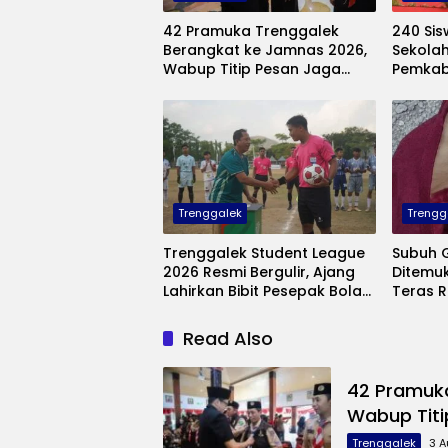
42 Pramuka Trenggalek
240 Sis
Berangkat ke Jamnas 2026,
Sekolah
Wabup Titip Pesan Jaga
Pemkab
Nama Baik Daerah
Hadir u
Mampu
Trenggalek
Trengg
Trenggalek Student League
Subuh G
2026 Resmi Bergulir, Ajang
Ditemu
Lahirkan Bibit Pesepak Bola
Teras 
Muda Perebutkan Piala
Banaran,
Bupati
Pembu
Read Also
42 Pramuka
Wabup Titi
Trenggalek
3 