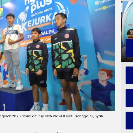
galek 2026 resmi ditutup oleh Wakil Bupati Trenggalek, Syah