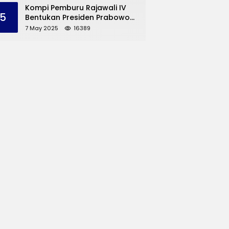
dan UMKM Trenggalek
Kompi Pemburu Rajawali IV
5
Bentukan Presiden Prabowo
Reuni
7 May 2025
16389