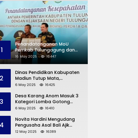
Penandatanganan MoU
1
Pemkab Tulungagung dan
Kejaksaan Negeri
16 May 2025
16447
Permasalahan Hukum
Dinas Pendidikan Kabupaten
2
Madiun Tutup Mata,
Bangunan SD Roboh Kades
6 May 2025
16425
Dermorejo Bangun Pakai
Dana Pribadi
Desa Karang Anom Masuk 3
3
Kategori Lomba Gotong
Royong Provinsi Jatim, Ini
6 May 2025
16410
yang Disampaikan Sekda
Trenggalek
Novita Hardini Mengudang
4
Pengusaha Asal Bali Ajik
Krisna, Berbagi Ilmu
12 May 2025
16389
Pengembangan Pariwisata