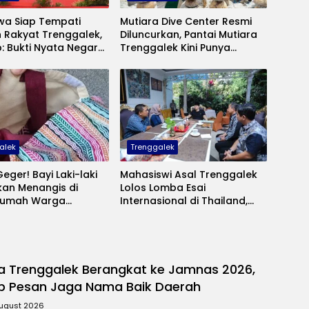
wa Siap Tempati
Mutiara Dive Center Resmi
 Rakyat Trenggalek,
Diluncurkan, Pantai Mutiara
: Bukti Nyata Negara
Trenggalek Kini Punya
ntuk Anak Kurang
Wisata Bawah Laut Andalan
alek
Trenggalek
eger! Bayi Laki-laki
Mahasiswi Asal Trenggalek
kan Menangis di
Lolos Lomba Esai
Rumah Warga
Internasional di Thailand,
 Polisi Selidiki Pelaku
Inovasinya Bikin Bangga Mas
angan
Ipin
 Trenggalek Berangkat ke Jamnas 2026,
p Pesan Jaga Nama Baik Daerah
August 2026