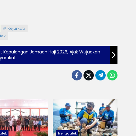
Kejurkab
lek
t Kepulangan Jamaah Haji 2026, Ajak Wujudkan
syarakat
alek
Trenggalek