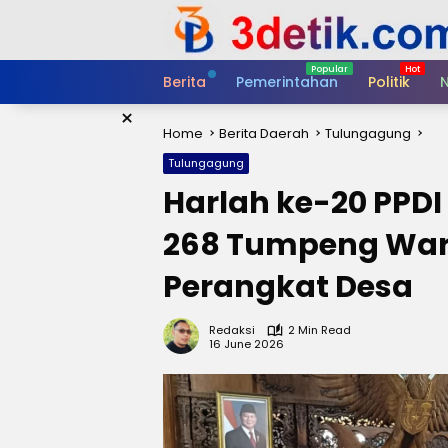
Skip
to
content
Berita
Pemerintahan
Politik
N
×
Home
Berita Daerah
Tulungagung
Tulungagung
Harlah ke-20 PPD
268 Tumpeng War
Perangkat Desa
Redaksi
2 Min Read
16 June 2026