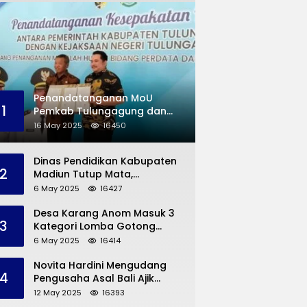
Penandatanganan MoU
1
Pemkab Tulungagung dan
Kejaksaan Negeri
16 May 2025
16450
Permasalahan Hukum
Dinas Pendidikan Kabupaten
2
Madiun Tutup Mata,
Bangunan SD Roboh Kades
6 May 2025
16427
Dermorejo Bangun Pakai
Dana Pribadi
Desa Karang Anom Masuk 3
3
Kategori Lomba Gotong
Royong Provinsi Jatim, Ini
6 May 2025
16414
yang Disampaikan Sekda
Trenggalek
Novita Hardini Mengudang
4
Pengusaha Asal Bali Ajik
Krisna, Berbagi Ilmu
12 May 2025
16393
Pengembangan Pariwisata