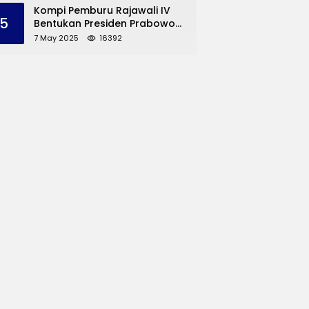
dan UMKM Trenggalek
Kompi Pemburu Rajawali IV
5
Bentukan Presiden Prabowo
Reuni
7 May 2025
16392