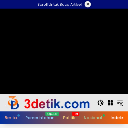
Skip
×
Scroll Untuk Baca Artikel
to
content
Berita
Pemerintahan
Politik
Nasional
Indeks B