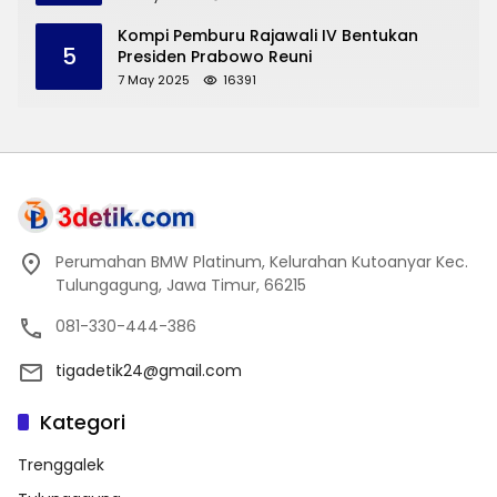
Trenggalek
Kompi Pemburu Rajawali IV Bentukan
5
Presiden Prabowo Reuni
7 May 2025
16391
Perumahan BMW Platinum, Kelurahan Kutoanyar Kec.
Tulungagung, Jawa Timur, 66215
081-330-444-386
tigadetik24@gmail.com
Kategori
Trenggalek