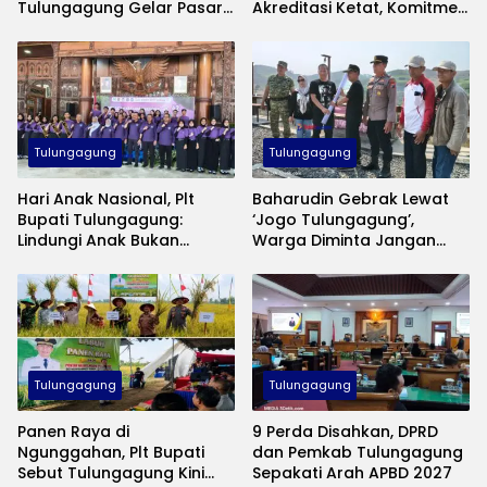
Tulungagung Gelar Pasar
Akreditasi Ketat, Komitmen
Murah Tekan Inflasi
Jaga Mutu Pelayanan
Kesehatan
Tulungagung
Tulungagung
Hari Anak Nasional, Plt
Baharudin Gebrak Lewat
Bupati Tulungagung:
‘Jogo Tulungagung’,
Lindungi Anak Bukan
Warga Diminta Jangan
Sekadar Seremoni
Lagi Diam Saat Ada
Gangguan Keamanan
Tulungagung
Tulungagung
Panen Raya di
9 Perda Disahkan, DPRD
Ngunggahan, Plt Bupati
dan Pemkab Tulungagung
Sebut Tulungagung Kini
Sepakati Arah APBD 2027