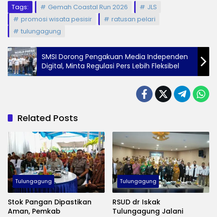
Tags:
Gemah Coastal Run 2026
JLS
promosi wisata pesisir
ratusan pelari
tulungagung
SMSI Dorong Pengakuan Media Independen
Digital, Minta Regulasi Pers Lebih Fleksibel
Related Posts
Tulungagung
Tulungagung
Stok Pangan Dipastikan
RSUD dr Iskak
Aman, Pemkab
Tulungagung Jalani