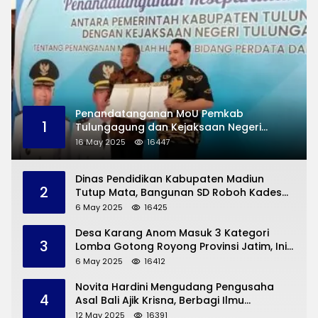
Penandatanganan MoU Pemkab
1
Tulungagung dan Kejaksaan Negeri
Permasalahan Hukum
16 May 2025
16447
Dinas Pendidikan Kabupaten Madiun
2
Tutup Mata, Bangunan SD Roboh Kades
Dermorejo Bangun Pakai Dana Pribadi
6 May 2025
16425
Desa Karang Anom Masuk 3 Kategori
3
Lomba Gotong Royong Provinsi Jatim, Ini
yang Disampaikan Sekda Trenggalek
6 May 2025
16412
Novita Hardini Mengudang Pengusaha
4
Asal Bali Ajik Krisna, Berbagi Ilmu
Pengembangan Pariwisata dan UMKM
12 May 2025
16391