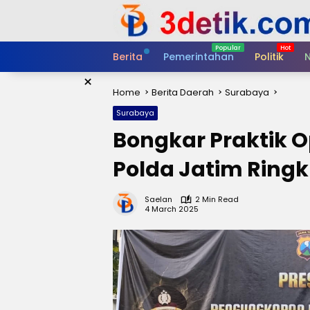
Skip
to
content
Berita
Pemerintahan
Politik
N
×
Home
Berita Daerah
Surabaya
Surabaya
Bongkar Praktik Opl
Polda Jatim Ring
Saelan
2 Min Read
4 March 2025