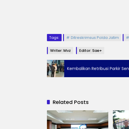
Tags:
Ditreskrimsus Polda Jatim
Writer: Mvz
Editor: Sae+
Kembalikan Retribusi Parkir Se
Related Posts