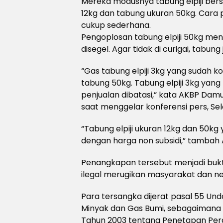
Mereka modusnya tabung elpiji bersu
12kg dan tabung ukuran 50kg. Cara 
cukup sederhana.
Pengoplosan tabung elpiji 50kg men
disegel. Agar tidak di curigai, tabung
“Gas tabung elpiji 3kg yang sudah ko
tabung 50kg. Tabung elpiji 3kg yang 
penjualan dibatasi,” kata AKBP Damu
saat menggelar konferensi pers, Sel
“Tabung elpiji ukuran 12kg dan 50kg 
dengan harga non subsidi,” tambah
Penangkapan tersebut menjadi bukt
ilegal merugikan masyarakat dan n
Para tersangka dijerat pasal 55 U
Minyak dan Gas Bumi, sebagaimana
Tahun 2003 tentang Penetapan Pe