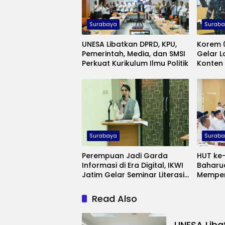
Surabaya
Surab
UNESA Libatkan DPRD, KPU,
Korem 
Pemerintah, Media, dan SMSI
Gelar L
Perkuat Kurikulum Ilmu Politik
Konten 
Rekam 
Madur
Surabaya
Surab
Perempuan Jadi Garda
HUT ke
Informasi di Era Digital, IKWI
Baharu
Jatim Gelar Seminar Literasi
Memper
Media
kepada
Read Also
UNESA Liba