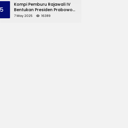
dan UMKM Trenggalek
Kompi Pemburu Rajawali IV
5
Bentukan Presiden Prabowo
Reuni
7 May 2025
16389