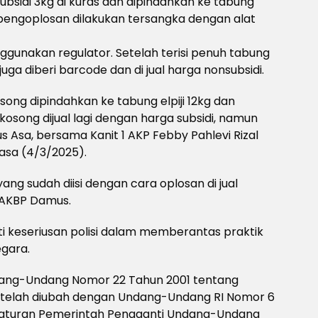
bsidi 3kg di kuras dan dipindahkan ke tabung
pengoplosan dilakukan tersangka dengan alat
ggunakan regulator. Setelah terisi penuh tabung
 juga diberi barcode dan di jual harga nonsubsidi.
song dipindahkan ke tabung elpiji 12kg dan
kosong dijual lagi dengan harga subsidi, namun
s Asa, bersama Kanit 1 AKP Febby Pahlevi Rizal
asa (4/3/2025).
yang sudah diisi dengan cara oplosan di jual
 AKBP Damus.
i keseriusan polisi dalam memberantas praktik
egara.
ndang-Undang Nomor 22 Tahun 2001 tentang
 telah diubah dengan Undang-Undang RI Nomor 6
raturan Pemerintah Pengganti Undang-Undang