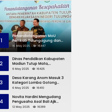
Penandatanganan MoU
1
Pemkab Tulungagung dan
Kejaksaan Negeri
16 May 2025
16447
Permasalahan Hukum
Dinas Pendidikan Kabupaten
2
Madiun Tutup Mata,
Bangunan SD Roboh Kades
6 May 2025
16425
Dermorejo Bangun Pakai
Dana Pribadi
Desa Karang Anom Masuk 3
3
Kategori Lomba Gotong
Royong Provinsi Jatim, Ini
6 May 2025
16410
yang Disampaikan Sekda
Trenggalek
Novita Hardini Mengudang
4
Pengusaha Asal Bali Ajik
Krisna, Berbagi Ilmu
12 May 2025
16389
Pengembangan Pariwisata