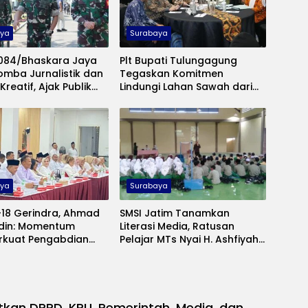
aya
Surabaya
084/Bhaskara Jaya
Plt Bupati Tulungagung
omba Jurnalistik dan
Tegaskan Komitmen
Kreatif, Ajak Publik
Lindungi Lahan Sawah dari
Pengabdian TNI di
Alih Fungsi
a
aya
Surabaya
-18 Gerindra, Ahmad
SMSI Jatim Tanamkan
din: Momentum
Literasi Media, Ratusan
kuat Pengabdian
Pelajar MTs Nyai H. Ashfiyah
 Masyarakat
Ikuti Pelatihan Jurnalistik
tkan DPRD, KPU, Pemerintah, Media, dan