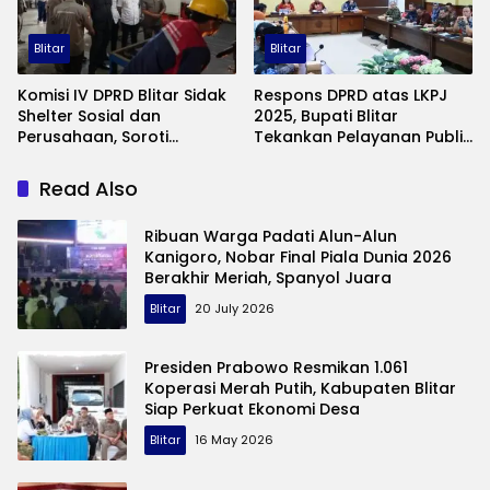
Blitar
Blitar
Komisi IV DPRD Blitar Sidak
Respons DPRD atas LKPJ
Shelter Sosial dan
2025, Bupati Blitar
Perusahaan, Soroti
Tekankan Pelayanan Publik
Kesejahteraan Pekerja
dan Efisiensi Kinerja
hingga Disabilitas
Read Also
Ribuan Warga Padati Alun-Alun
Kanigoro, Nobar Final Piala Dunia 2026
Berakhir Meriah, Spanyol Juara
Blitar
20 July 2026
Presiden Prabowo Resmikan 1.061
Koperasi Merah Putih, Kabupaten Blitar
Siap Perkuat Ekonomi Desa
Blitar
16 May 2026