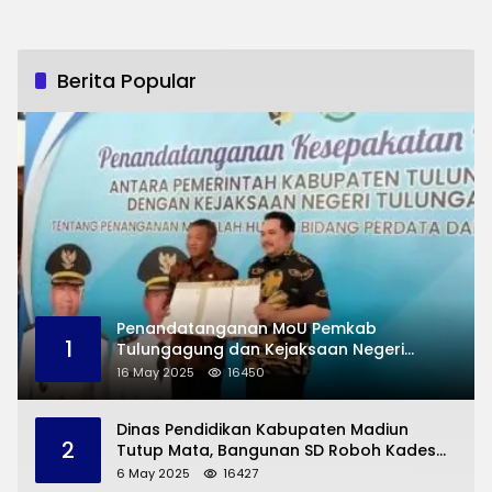
Berita Popular
Penandatanganan MoU Pemkab
1
Tulungagung dan Kejaksaan Negeri
Permasalahan Hukum
16 May 2025
16450
Dinas Pendidikan Kabupaten Madiun
2
Tutup Mata, Bangunan SD Roboh Kades
Dermorejo Bangun Pakai Dana Pribadi
6 May 2025
16427