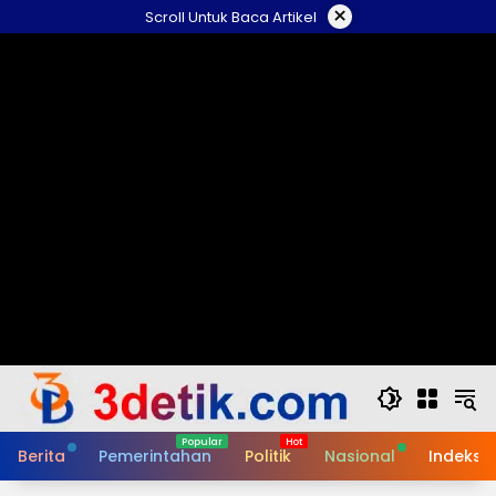
Skip
×
Scroll Untuk Baca Artikel
to
content
Berita
Pemerintahan
Politik
Nasional
Indeks B