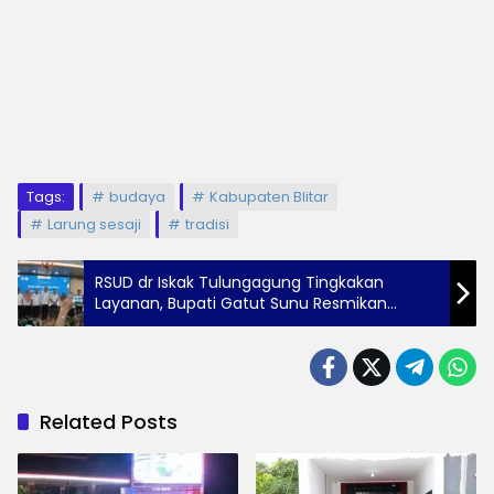
Tags:
budaya
Kabupaten Blitar
Larung sesaji
tradisi
RSUD dr Iskak Tulungagung Tingkakan
Layanan, Bupati Gatut Sunu Resmikan
Gedung Baru Berlantai Empat
Related Posts