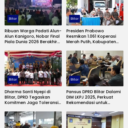
Blitar
Blitar
Ribuan Warga Padati Alun-
Presiden Prabowo
Alun Kanigoro, Nobar Final
Resmikan 1.061 Koperasi
Piala Dunia 2026 Berakhir
Merah Putih, Kabupaten
Meriah, Spanyol Juara
Blitar Siap Perkuat Ekonomi
Desa
Blitar
Blitar
Dharma Santi Nyepi di
Pansus DPRD Blitar Dalami
Blitar, DPRD Tegaskan
DIM LKPJ 2025, Perkuat
Komitmen Jaga Toleransi
Rekomendasi untuk
dan Harmoni Sosial
Perbaikan Kinerja Pemda