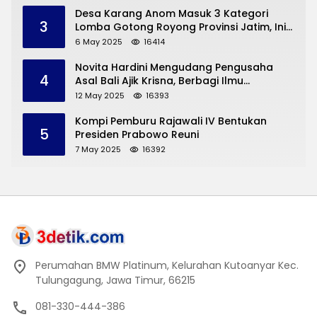
Desa Karang Anom Masuk 3 Kategori
3
Lomba Gotong Royong Provinsi Jatim, Ini
yang Disampaikan Sekda Trenggalek
6 May 2025
16414
Novita Hardini Mengudang Pengusaha
4
Asal Bali Ajik Krisna, Berbagi Ilmu
Pengembangan Pariwisata dan UMKM
12 May 2025
16393
Trenggalek
Kompi Pemburu Rajawali IV Bentukan
5
Presiden Prabowo Reuni
7 May 2025
16392
Perumahan BMW Platinum, Kelurahan Kutoanyar Kec.
Tulungagung, Jawa Timur, 66215
081-330-444-386