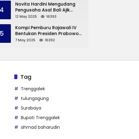
Trenggalek
Novita Hardini Mengudang
4
Pengusaha Asal Bali Ajik
Krisna, Berbagi Ilmu
12 May 2025
16393
Pengembangan Pariwisata
dan UMKM Trenggalek
Kompi Pemburu Rajawali IV
5
Bentukan Presiden Prabowo
Reuni
7 May 2025
16392
Tag
Trenggalek
tulungagung
Surabaya
Bupati Trenggalek
ahmad baharudin