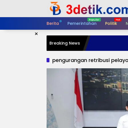
Skip
to
content
Berita
Pemerintahan
Politik
N
×
Breaking News
pengurangan retribusi pelay