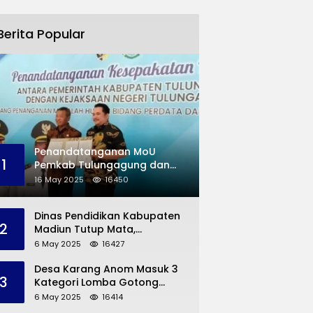
Berita Popular
Penandatanganan MoU
1
Pemkab Tulungagung dan
Kejaksaan Negeri
16 May 2025
16450
Permasalahan Hukum
Dinas Pendidikan Kabupaten
2
Madiun Tutup Mata,
Bangunan SD Roboh Kades
6 May 2025
16427
Dermorejo Bangun Pakai
Dana Pribadi
Desa Karang Anom Masuk 3
3
Kategori Lomba Gotong
Royong Provinsi Jatim, Ini
6 May 2025
16414
yang Disampaikan Sekda