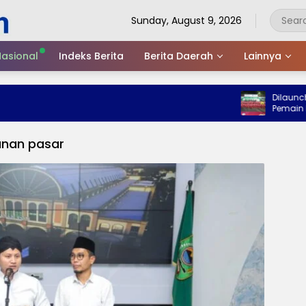
Sunday, August 9, 2026
asional
Indeks Berita
Berita Daerah
Lainnya
Dilaunching 
Pemain Persiga
Piala Suratin
anan pasar