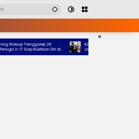
×
Wabup Trenggalek, 28
42 Pramuka Trenggalek Berangkat 
 U-17 Siap Buktikan Diri di
Jamnas 2026, Wabup Titip Pesan 
Nama Baik Daerah