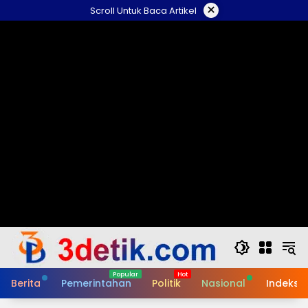
Skip
×
Scroll Untuk Baca Artikel
to
content
Berita
Pemerintahan
Politik
Nasional
Indeks B