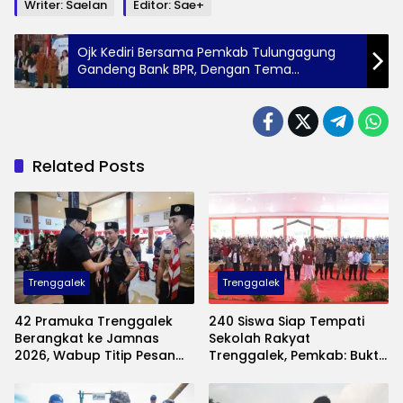
Writer: Saelan
Editor: Sae+
Ojk Kediri Bersama Pemkab Tulungagung
Gandeng Bank BPR, Dengan Tema
CEMERLANG
Related Posts
Trenggalek
Trenggalek
42 Pramuka Trenggalek
240 Siswa Siap Tempati
Berangkat ke Jamnas
Sekolah Rakyat
2026, Wabup Titip Pesan
Trenggalek, Pemkab: Bukti
Jaga Nama Baik Daerah
Nyata Negara Hadir untuk
Anak Kurang Mampu