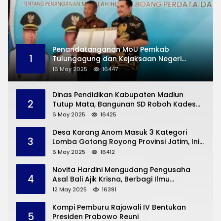
Penandatanganan MoU Pemkab
1
Tulungagung dan Kejaksaan Negeri
Permasalahan Hukum
16 May 2025
16447
Dinas Pendidikan Kabupaten Madiun
2
Tutup Mata, Bangunan SD Roboh Kades
Dermorejo Bangun Pakai Dana Pribadi
6 May 2025
16425
Desa Karang Anom Masuk 3 Kategori
3
Lomba Gotong Royong Provinsi Jatim, Ini
yang Disampaikan Sekda Trenggalek
6 May 2025
16412
Novita Hardini Mengudang Pengusaha
4
Asal Bali Ajik Krisna, Berbagi Ilmu
Pengembangan Pariwisata dan UMKM
12 May 2025
16391
Trenggalek
Kompi Pemburu Rajawali IV Bentukan
5
Presiden Prabowo Reuni