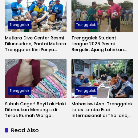
Trenggalek
Trenggalek
Mutiara Dive Center Resmi
Trenggalek Student
Diluncurkan, Pantai Mutiara
League 2026 Resmi
Trenggalek Kini Punya
Bergulir, Ajang Lahirkan
Wisata Bawah Laut
Bibit Pesepak Bola Muda
Andalan
Perebutkan Piala Bupati
Trenggalek
Trenggalek
Subuh Geger! Bayi Laki-laki
Mahasiswi Asal Trenggalek
Ditemukan Menangis di
Lolos Lomba Esai
Teras Rumah Warga
Internasional di Thailand,
Banaran, Polisi Selidiki
Inovasinya Bikin Bangga
Pelaku Pembuangan
Mas Ipin
Read Also