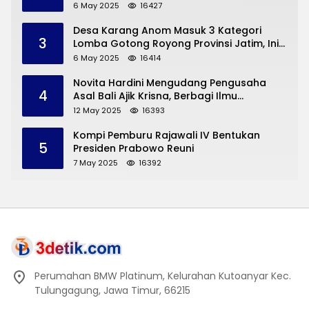
Dermorejo Bangun Pakai Dana Pribadi
6 May 2025
16427
Desa Karang Anom Masuk 3 Kategori
3
Lomba Gotong Royong Provinsi Jatim, Ini
yang Disampaikan Sekda Trenggalek
6 May 2025
16414
Novita Hardini Mengudang Pengusaha
4
Asal Bali Ajik Krisna, Berbagi Ilmu
Pengembangan Pariwisata dan UMKM
12 May 2025
16393
Trenggalek
Kompi Pemburu Rajawali IV Bentukan
5
Presiden Prabowo Reuni
7 May 2025
16392
Perumahan BMW Platinum, Kelurahan Kutoanyar Kec.
Tulungagung, Jawa Timur, 66215