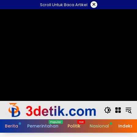
Skip
×
Scroll Untuk Baca Artikel
to
content
Berita
Pemerintahan
Politik
Nasional
Indeks B