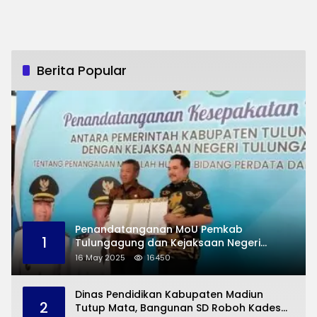
Berita Popular
Penandatanganan MoU Pemkab
1
Tulungagung dan Kejaksaan Negeri
Permasalahan Hukum
16 May 2025
16450
Dinas Pendidikan Kabupaten Madiun
2
Tutup Mata, Bangunan SD Roboh Kades