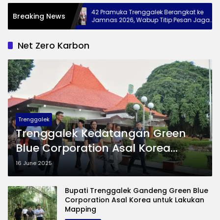
lek, 28
42 Pramuka Trenggalek Berangkat ke
Breaking News
tikan Diri di
Jamnas 2026, Wabup Titip Pesan Jaga
Nama Baik Daerah
Net Zero Karbon
Trenggalek
Trenggalek Kedatangan Green
Blue Corporation Asal Korea
Selatan, Mewujudkan Visi
16 June 2025
Pemerintah Net Zero Karbon
Bupati Trenggalek Gandeng Green Blue
Corporation Asal Korea untuk Lakukan
Mapping