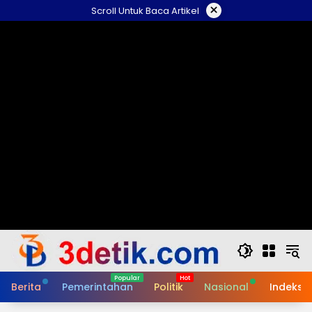
Skip
×
Scroll Untuk Baca Artikel
to
content
Berita
Pemerintahan
Politik
Nasional
Indeks B