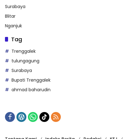
Surabaya
Blitar
Nganjuk
Tag
Trenggalek
tulungagung
Surabaya
Bupati Trenggalek
ahmad baharudin
Tentang Kami
Indeks Berita
Redaksi
KEJ