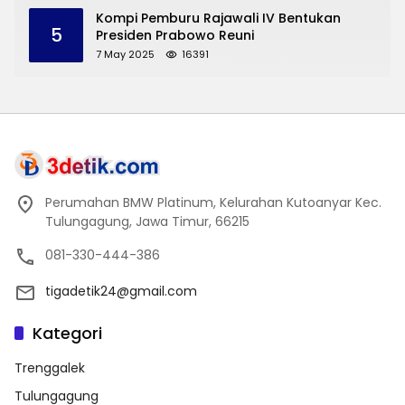
Trenggalek
Kompi Pemburu Rajawali IV Bentukan
5
Presiden Prabowo Reuni
7 May 2025
16391
Perumahan BMW Platinum, Kelurahan Kutoanyar Kec.
Tulungagung, Jawa Timur, 66215
081-330-444-386
tigadetik24@gmail.com
Kategori
Trenggalek
Tulungagung