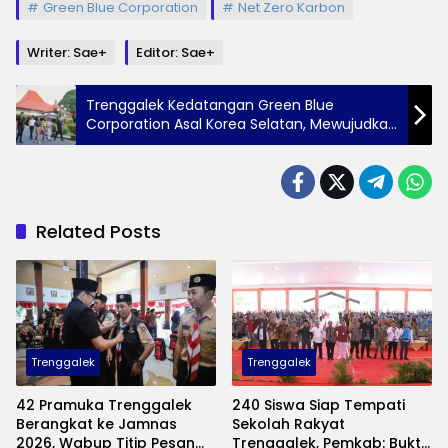
Green Blue Corporation
Net Zero Karbon
Writer: Sae+
Editor: Sae+
Trenggalek Kedatangan Green Blue
Corporation Asal Korea Selatan, Mewujudkan
Visi Pemerintah Net Zero Karbon
Related Posts
Trenggalek
Trenggalek
42 Pramuka Trenggalek
240 Siswa Siap Tempati
Berangkat ke Jamnas
Sekolah Rakyat
2026, Wabup Titip Pesan
Trenggalek, Pemkab: Bukti