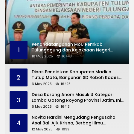
Penandatanganan MoU Pemkab
1
Tulungagung dan Kejaksaan Negeri
Permasalahan Hukum
16 May 2025
16448
Dinas Pendidikan Kabupaten Madiun
2
Tutup Mata, Bangunan SD Roboh Kades
Dermorejo Bangun Pakai Dana Pribadi
6 May 2025
16425
Desa Karang Anom Masuk 3 Kategori
3
Lomba Gotong Royong Provinsi Jatim, Ini
yang Disampaikan Sekda Trenggalek
6 May 2025
16413
Novita Hardini Mengudang Pengusaha
4
Asal Bali Ajik Krisna, Berbagi Ilmu
Pengembangan Pariwisata dan UMKM
12 May 2025
16391