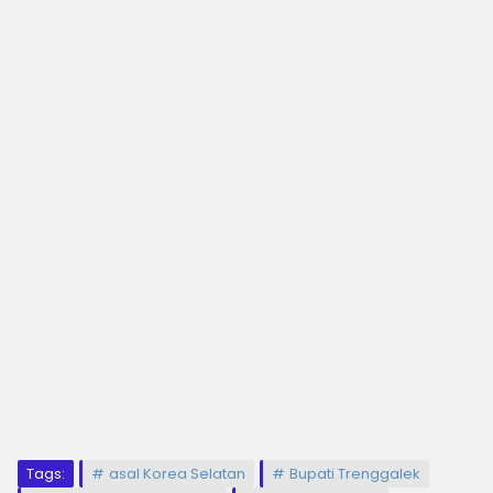
Tags:
asal Korea Selatan
Bupati Trenggalek