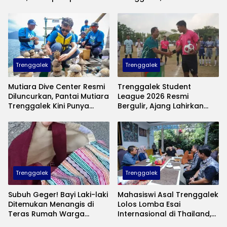
Jaga Nama Baik Daerah
Nyata Negara Hadir untuk
Anak Kurang Mampu
Trenggalek
Trenggalek
Mutiara Dive Center Resmi
Trenggalek Student
Diluncurkan, Pantai Mutiara
League 2026 Resmi
Trenggalek Kini Punya
Bergulir, Ajang Lahirkan
Wisata Bawah Laut
Bibit Pesepak Bola Muda
Andalan
Perebutkan Piala Bupati
Trenggalek
Trenggalek
Subuh Geger! Bayi Laki-laki
Mahasiswi Asal Trenggalek
Ditemukan Menangis di
Lolos Lomba Esai
Teras Rumah Warga
Internasional di Thailand,
Banaran, Polisi Selidiki
Inovasinya Bikin Bangga