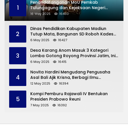
Penandatanganan MoU Pemkab
1
Tulungagung dan Kejaksaan Negeri
Permasalahan Hukum
16 May 2025
16450
Dinas Pendidikan Kabupaten Madiun
2
Tutup Mata, Bangunan SD Roboh Kades
Dermorejo Bangun Pakai Dana Pribadi
6 May 2025
16427
Desa Karang Anom Masuk 3 Kategori
3
Lomba Gotong Royong Provinsi Jatim, Ini
yang Disampaikan Sekda Trenggalek
6 May 2025
16415
Novita Hardini Mengudang Pengusaha
4
Asal Bali Ajik Krisna, Berbagi Ilmu
Pengembangan Pariwisata dan UMKM
12 May 2025
16394
Trenggalek
Kompi Pemburu Rajawali IV Bentukan
5
Presiden Prabowo Reuni
7 May 2025
16392