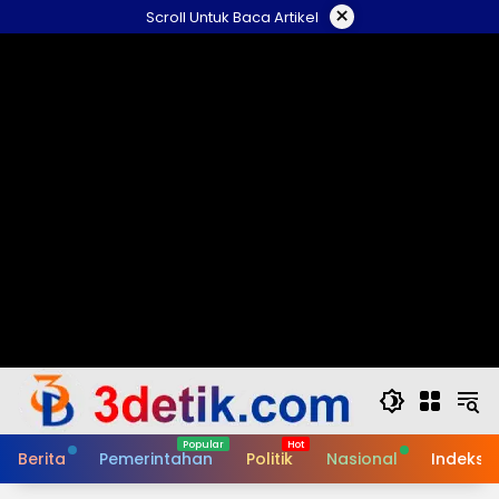
Skip
×
Scroll Untuk Baca Artikel
to
content
Berita
Pemerintahan
Politik
Nasional
Indeks B