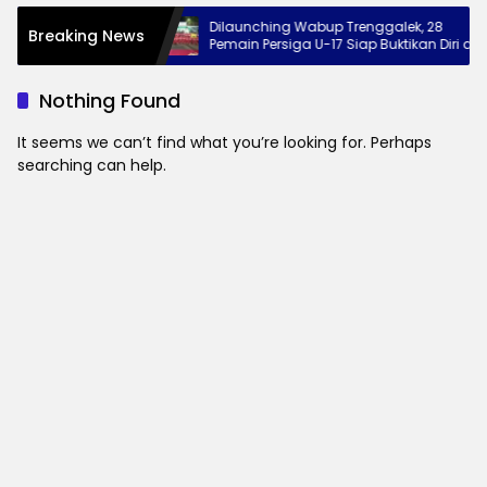
galek di Alun-
Dilaunching Wabup Trenggalek, 28
Breaking News
a Jaga
Pemain Persiga U-17 Siap Buktikan Diri di
g Produk UMKM
Piala Suratin
Nothing Found
It seems we can’t find what you’re looking for. Perhaps
searching can help.